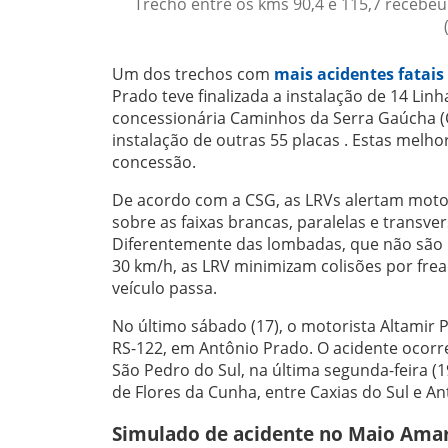
Trecho entre os kms 90,4 e 115,7 recebeu
Um dos trechos com
mais acidentes fatais
Prado teve finalizada a instalação de 14 Linh
concessionária Caminhos da Serra Gaúcha (
instalação de outras 55 placas . Estas melho
concessão.
De acordo com a CSG, as LRVs alertam motor
sobre as faixas brancas, paralelas e transve
Diferentemente das lombadas, que não são 
30 km/h, as LRV minimizam colisões por fre
veículo passa.
No último sábado (17), o motorista Altamir 
RS-122, em Antônio Prado. O acidente ocorre
São Pedro do Sul, na última segunda-feira (19
de Flores da Cunha, entre Caxias do Sul e A
Simulado de acidente no Maio Ama