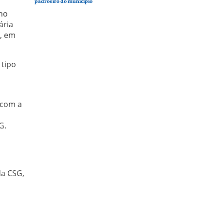
padroeiro do município
no
ária
, em
 tipo
 com a
G.
da CSG,