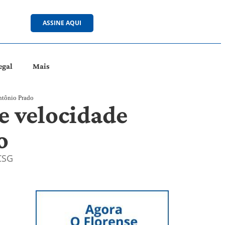
ASSINE AQUI
egal
Mais
ntônio Prado
e velocidade
o
CSG