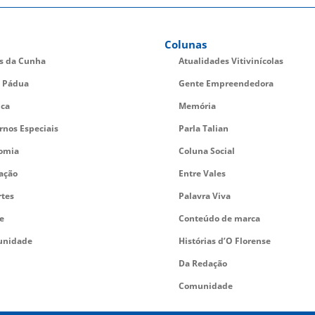
Colunas
es da Cunha
Atualidades Vitivinícolas
 Pádua
Gente Empreendedora
ica
Memória
rnos Especiais
Parla Talian
omia
Coluna Social
ação
Entre Vales
rtes
Palavra Viva
e
Conteúdo de marca
nidade
Histórias d’O Florense
Da Redação
Comunidade