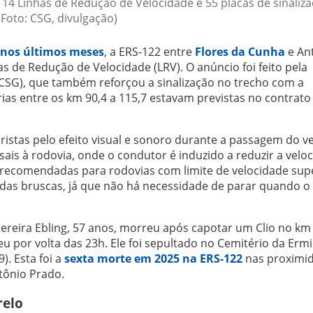
 14 Linhas de Redução de Velocidade e 55 placas de sinaliza
(Foto: CSG, divulgação)
 nos últimos meses
, a ERS-122 entre
Flores da Cunha
e An
as de Redução de Velocidade (LRV). O anúncio foi feito pela
CSG), que também reforçou a sinalização no trecho com a
rias entre os km 90,4 a 115,7 estavam previstas no contrato
istas pelo efeito visual e sonoro durante a passagem do ve
rsais à rodovia, onde o condutor é induzido a reduzir a velo
recomendadas para rodovias com limite de velocidade supe
adas bruscas, já que não há necessidade de parar quando o
Pereira Ebling, 57 anos, morreu após capotar um Clio no km
u por volta das 23h. Ele foi sepultado no Cemitério da Erm
). Esta foi a
sexta morte em 2025 na ERS-122
nas proximi
ntônio Prado.
relo