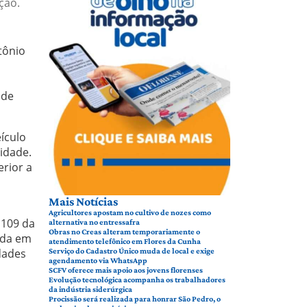
ção.
tônio
 de
ículo
cidade.
rior a
Mais Notícias
Agricultores apostam no cultivo de nozes como
 109 da
alternativa no entressafra
Obras no Creas alteram temporariamente o
ida em
atendimento telefônico em Flores da Cunha
dades
Serviço do Cadastro Único muda de local e exige
agendamento via WhatsApp
SCFV oferece mais apoio aos jovens florenses
Evolução tecnológica acompanha os trabalhadores
da indústria siderúrgica
Procissão será realizada para honrar São Pedro, o