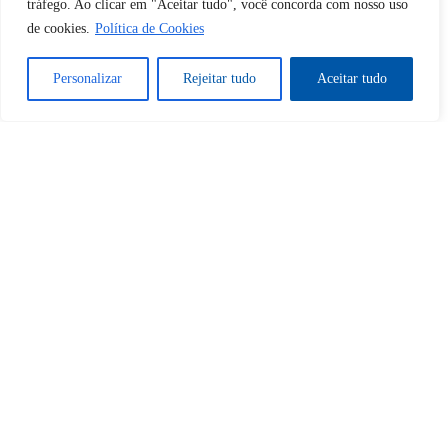
Sim
Não
tráfego. Ao clicar em "Aceitar tudo", você concorda com nosso uso
de cookies.
Política de Cookies
Personalizar
Rejeitar tudo
Aceitar tudo
Tem certeza de que deseja
cancelar a assinatura?
Sim
Não
Home