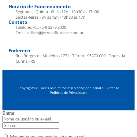
Horário de Funcionamento
Segunda a Quinta - 8h às 12h - 13h30 às 17h30
Sextas-feiras - 8h às 12h - 13h30 às 17h
Contato
Telefone: +55 (54) 3279.3000
Email: editor@jornaloflorense.com.br
Endereço
Rua Borges de Medeiros 1771 - Térreo - 95270-000 - Flores da
Cunha - RS
Copyrights © Todos os direitos reservados por Jornal O Florense.
Políticas de Privacidade
Entrar
Mantenha-me conectado até que eu saia