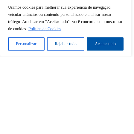
Usamos cookies para melhorar sua experiência de navegação,
Desbloquear esquerda : 0
veicular anúncios ou conteúdo personalizado e analisar nosso
tráfego. Ao clicar em "Aceitar tudo", você concorda com nosso uso
de cookies.
Política de Cookies
Sim
Não
Personalizar
Rejeitar tudo
Aceitar tudo
Tem certeza de que deseja
cancelar a assinatura?
Sim
Não