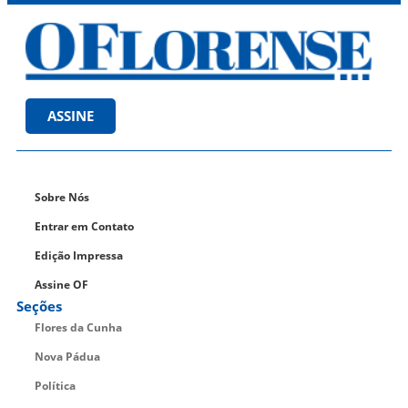
ASSINE
Sobre Nós
Entrar em Contato
Edição Impressa
Assine OF
Seções
Flores da Cunha
Nova Pádua
Política