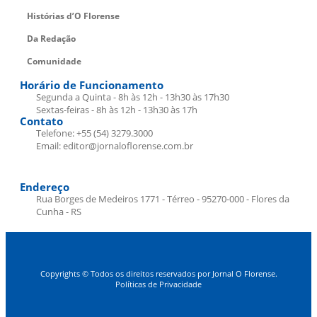
Histórias d’O Florense
Da Redação
Comunidade
Horário de Funcionamento
Segunda a Quinta - 8h às 12h - 13h30 às 17h30
Sextas-feiras - 8h às 12h - 13h30 às 17h
Contato
Telefone: +55 (54) 3279.3000
Email: editor@jornaloflorense.com.br
Endereço
Rua Borges de Medeiros 1771 - Térreo - 95270-000 - Flores da
Cunha - RS
Copyrights © Todos os direitos reservados por Jornal O Florense.
Políticas de Privacidade