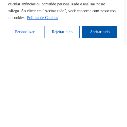
veicular anúncios ou conteúdo personalizado e analisar nosso
tráfego. Ao clicar em "Aceitar tudo", você concorda com nosso uso
Sim
Não
de cookies.
Política de Cookies
Personalizar
Rejeitar tudo
Aceitar tudo
Tem certeza de que deseja
cancelar a assinatura?
Sim
Não