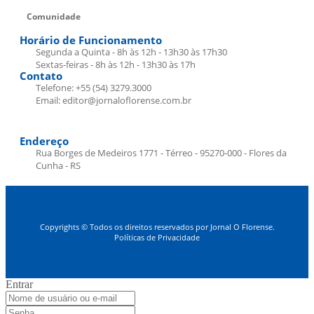
Comunidade
Horário de Funcionamento
Segunda a Quinta - 8h às 12h - 13h30 às 17h30
Sextas-feiras - 8h às 12h - 13h30 às 17h
Contato
Telefone: +55 (54) 3279.3000
Email: editor@jornaloflorense.com.br
Endereço
Rua Borges de Medeiros 1771 - Térreo - 95270-000 - Flores da
Cunha - RS
Copyrights © Todos os direitos reservados por Jornal O Florense.
Políticas de Privacidade
Entrar