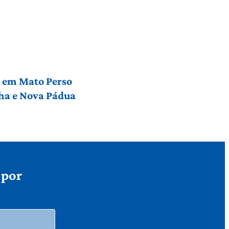
l em Mato Perso
nha e Nova Pádua
 por