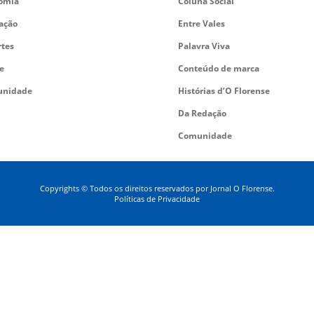
omia
Coluna Social
ação
Entre Vales
rtes
Palavra Viva
e
Conteúdo de marca
nidade
Histórias d’O Florense
Da Redação
Comunidade
Copyrights © Todos os direitos reservados por Jornal O Florense.
Políticas de Privacidade