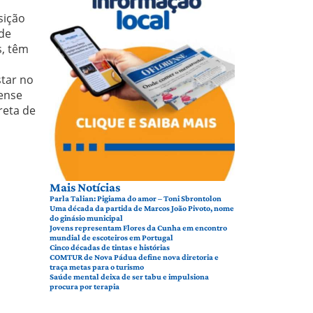
sição
 de
s, têm
tar no
rense
reta de
Mais Notícias
Parla Talian: Pigiama do amor – Toni Sbrontolon
Uma década da partida de Marcos João Pivoto, nome
do ginásio municipal
Jovens representam Flores da Cunha em encontro
mundial de escoteiros em Portugal
Cinco décadas de tintas e histórias
COMTUR de Nova Pádua define nova diretoria e
traça metas para o turismo
Saúde mental deixa de ser tabu e impulsiona
procura por terapia