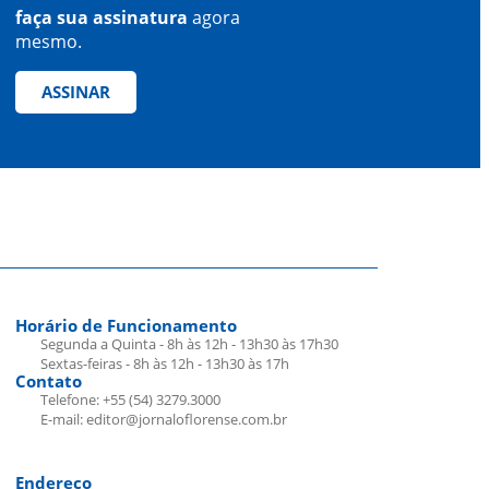
faça sua assinatura
agora
mesmo.
ASSINAR
Horário de Funcionamento
Segunda a Quinta - 8h às 12h - 13h30 às 17h30
Sextas-feiras - 8h às 12h - 13h30 às 17h
Contato
Telefone: +55 (54) 3279.3000
E-mail: editor@jornaloflorense.com.br
Endereço