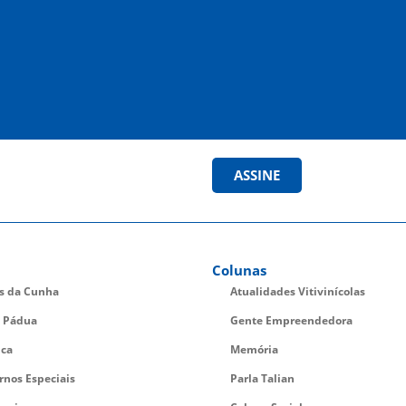
ASSINE
Colunas
es da Cunha
Atualidades Vitivinícolas
 Pádua
Gente Empreendedora
ica
Memória
rnos Especiais
Parla Talian