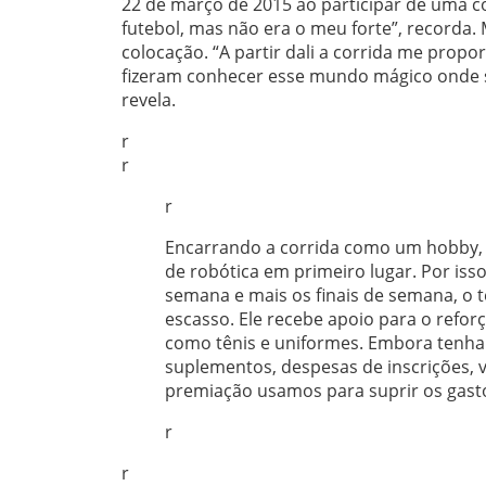
22 de março de 2015 ao participar de uma 
futebol, mas não era o meu forte”, recorda
colocação. “A partir dali a corrida me pro
fizeram conhecer esse mundo mágico onde 
revela.
r
r
r
Encarrando a corrida como um hobby, 
de robótica em primeiro lugar. Por iss
semana e mais os finais de semana, o t
escasso. Ele recebe apoio para o refor
como tênis e uniformes. Embora tenha e
suplementos, despesas de inscrições, 
premiação usamos para suprir os gasto
r
r