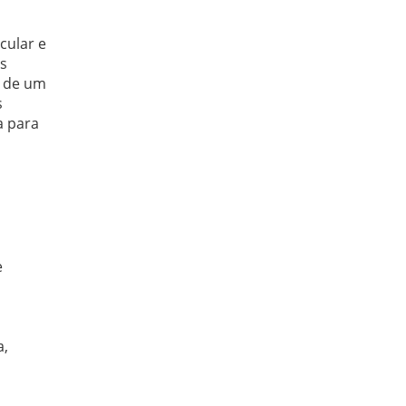
cular e
ns
o de um
s
a para
e
a,