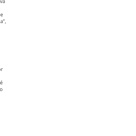
ava
me
a”,
or
 é
no