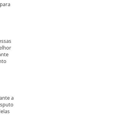
 para
essas
elhor
ante
nto
ante a
isputo
delas