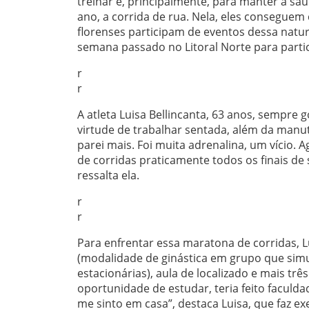
treinar e, principalmente, para manter a sa
ano, a corrida de rua. Nela, eles conseguem c
florenses participam de eventos dessa natur
semana passado no Litoral Norte para partic
r
r
A atleta Luisa Bellincanta, 63 anos, sempr
virtude de trabalhar sentada, além da manut
parei mais. Foi muita adrenalina, um vício. 
de corridas praticamente todos os finais d
ressalta ela.
r
r
Para enfrentar essa maratona de corridas, 
(modalidade de ginástica em grupo que simu
estacionárias), aula de localizado e mais trê
oportunidade de estudar, teria feito faculd
me sinto em casa”, destaca Luisa, que faz ex