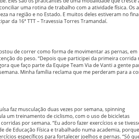
úde. Eles são os praticantes de uma modalidade que cresce 
onciliar uma rotina de trabalho com a atividade física. Os a
eza na região e no Estado. E muitos deles estiveram no fina
ipar da 16ª TTT – Travessia Torres Tramandaí.
e gostou de correr como forma de movimentar as pernas, em
enção do peso. “Depois que participei da primeira corrida
Agora que faço parte da Equipe Team Via de Vanti a gente par
e semana. Minha família reclama que me perderam para a cor
Luísa faz musculação duas vezes por semana, spinning
la um treinamento de ciclismo, com o uso de bicicletas
s corridas por semana. “Eu adoro fazer exercícios e se tivess
ade de Educação Física e trabalhado numa academia, porque
ercícios específicos para fortalecer joelhos e pernas. “Só q