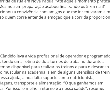
corrida de rua em Nova Pádua. “Até aquele momento pratic
. Mesmo sem preparação acabou finalizando os 5 km na 3ª
porcionou a convivência com amigos que me incentivaram e 
só quem corre entende a emoção que a corrida proporcion
Cândido leva a vida profissional de operador e programad
o, tendo uma rotina de dois turnos de trabalho durante a
empo disponível para realizar os treinos e para o descanso
ço muscular na academia, além de alguns utensílios de trei
ssa ajuda, ainda falta suporte como nutricionista,
viagens, transporte e alimentação. “O que ganhamos em
s. Por isso, o melhor retorno é a nossa saúde”, resume.