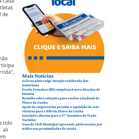
a cada
tletas
l de
 não
ticipa
rida”,
Mais Notícias
Gelo na pista exige atenção redobrada dos
motoristas
Escola Francisco Zilli completará nove décadas de
história
Reunião cobra soluções para escolas estaduais de
Flores da Cunha
Apoio de empresários permite a aquisição de sete
viaturas para a BM em Flores da Cunha
Inscrições abertas para o 17° Encontro do Trade
Turístico
e tido
Guarda Civil Municipal apreende adolescentes por
 ali
tráfico nas proximidades de escola
uem