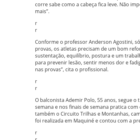
corre sabe como a cabeça fica leve. Não i
mais”.
r
r
Conforme o professor Anderson Agostini, só
provas, os atletas precisam de um bom ref
sustentação, equilíbrio, postura e um traba
para prevenir lesão, sentir menos dor e fa
nas provas”, cita o profissional.
r
r
O balconista Ademir Polo, 55 anos, segue o
semana e nos finais de semana pratica com c
também o Circuito Trilhas e Montanhas, camp
foi realizada em Maquiné e contou com a pre
r
r