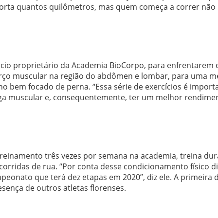
mporta quantos quilômetros, mas quem começa a correr não
cio proprietário da Academia BioCorpo, para enfrentarem 
orço muscular na região do abdômen e lombar, para uma m
lho bem focado de perna. “Essa série de exercícios é import
diga muscular e, consequentemente, ter um melhor rendime
 treinamento três vezes por semana na academia, treina dur
orridas de rua. “Por conta desse condicionamento físico d
eonato que terá dez etapas em 2020”, diz ele. A primeira 
sença de outros atletas florenses.