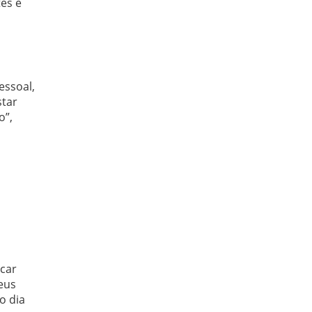
tes e
essoal,
star
o”,
icar
seus
o dia