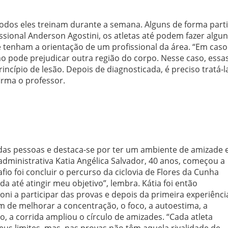
todos eles treinam durante a semana. Alguns de forma parti
sional Anderson Agostini, os atletas até podem fazer algu
 tenham a orientação de um profissional da área. “Em cas
o pode prejudicar outra região do corpo. Nesse caso, essa
ípio de lesão. Depois de diagnosticada, é preciso tratá-l
afirma o professor.
 das pessoas e destaca-se por ter um ambiente de amizade 
 administrativa Katia Angélica Salvador, 40 anos, começou a
afio foi concluir o percurso da ciclovia de Flores da Cunha
da até atingir meu objetivo”, lembra. Kátia foi então
oni a participar das provas e depois da primeira experiênci
 de melhorar a concentração, o foco, a autoestima, a
o, a corrida ampliou o círculo de amizades. “Cada atleta
us limites, mas, nas provas não têm aquela rivalidade de