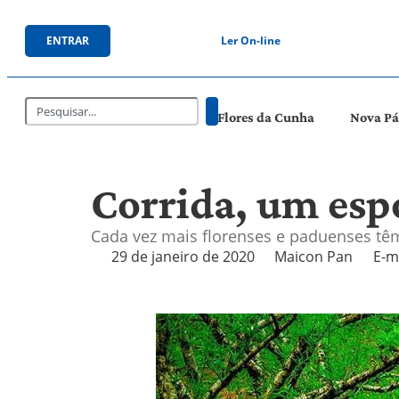
ENTRAR
Ler On-line
Flores da Cunha
Nova P
Corrida, um espo
Cada vez mais florenses e paduenses têm
29 de janeiro de 2020
Maicon Pan
E-m