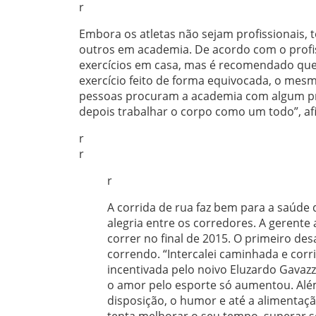
r
Embora os atletas não sejam profissionais, 
outros em academia. De acordo com o profis
exercícios em casa, mas é recomendado que
exercício feito de forma equivocada, o mesm
pessoas procuram a academia com algum princ
depois trabalhar o corpo como um todo”, 
r
r
r
A corrida de rua faz bem para a saúde
alegria entre os corredores. A gerente
correr no final de 2015. O primeiro des
correndo. “Intercalei caminhada e corri
incentivada pelo noivo Eluzardo Gavazz
o amor pelo esporte só aumentou. Além
disposição, o humor e até a alimentaçã
tenta melhorar o seu tempo, superar se