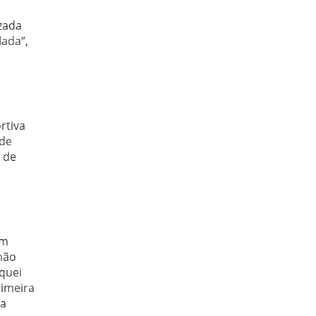
zada
ada”,
rtiva
 de
 de
um
não
quei
rimeira
ia