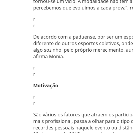
tornou-se um vício. A modalidade não tem a r
percebemos que evoluímos a cada prova”, r
r
r
De acordo com a paduense, por ser um esport
diferente de outros esportes coletivos, ond
algo sozinho, pelo próprio merecimento, a
afirma Monia.
r
r
Motivação
r
r
São vários os fatores que atraem os partici
mais profissional, passa a olhar para o tipo
recordes pessoais naquele evento ou distânc