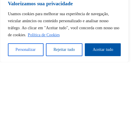
Tem certeza de que deseja
Valorizamos sua privacidade
desbloquear esta publicação?
Usamos cookies para melhorar sua experiência de navegação,
veicular anúncios ou conteúdo personalizado e analisar nosso
tráfego. Ao clicar em "Aceitar tudo", você concorda com nosso uso
Desbloquear esquerda : 0
de cookies.
Política de Cookies
Sim
Não
Personalizar
Rejeitar tudo
Aceitar tudo
Tem certeza de que deseja
cancelar a assinatura?
Sim
Não