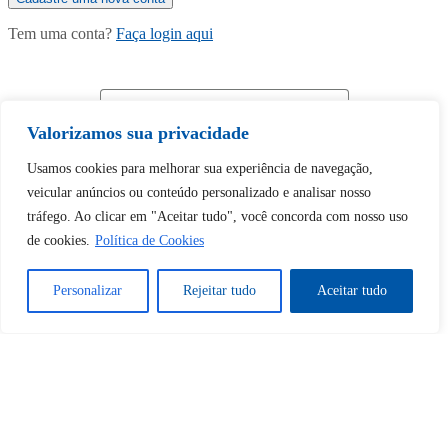
Tem uma conta?
Faça login aqui
Continuar com
Google
Valorizamos sua privacidade
Usamos cookies para melhorar sua experiência de navegação,
veicular anúncios ou conteúdo personalizado e analisar nosso
tráfego. Ao clicar em "Aceitar tudo", você concorda com nosso uso
de cookies.
Política de Cookies
Tem certeza de que deseja
desbloquear esta publicação?
Personalizar
Rejeitar tudo
Aceitar tudo
Desbloquear esquerda : 0
Sim
Não