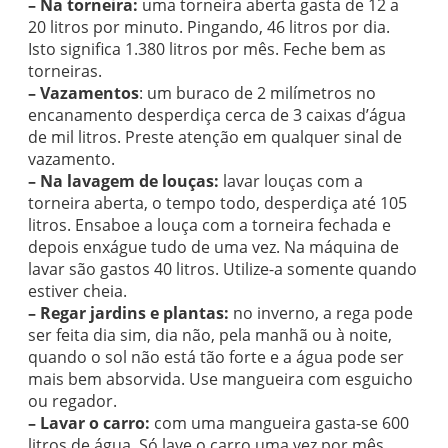
– Na torneira:
uma torneira aberta gasta de 12 a
20 litros por minuto. Pingando, 46 litros por dia.
Isto significa 1.380 litros por mês. Feche bem as
torneiras.
– Vazamentos
: um buraco de 2 milímetros no
encanamento desperdiça cerca de 3 caixas d’água
de mil litros. Preste atenção em qualquer sinal de
vazamento.
– Na lavagem de louças:
lavar louças com a
torneira aberta, o tempo todo, desperdiça até 105
litros. Ensaboe a louça com a torneira fechada e
depois enxágue tudo de uma vez. Na máquina de
lavar são gastos 40 litros. Utilize-a somente quando
estiver cheia.
– Regar jardins e plantas:
no inverno, a rega pode
ser feita dia sim, dia não, pela manhã ou à noite,
quando o sol não está tão forte e a água pode ser
mais bem absorvida. Use mangueira com esguicho
ou regador.
– Lavar o carro:
com uma mangueira gasta-se 600
litros de água. Só lave o carro uma vez por mês,