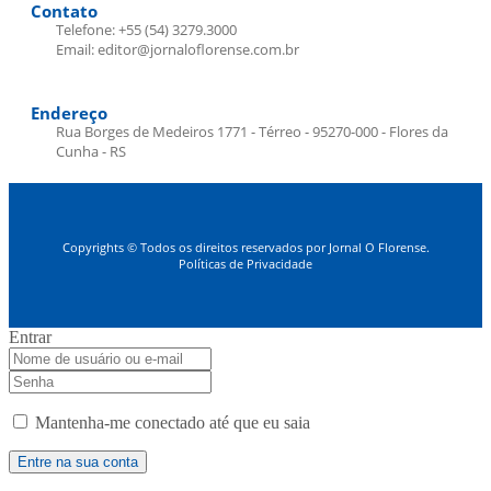
Contato
Telefone: +55 (54) 3279.3000
Email: editor@jornaloflorense.com.br
Endereço
Rua Borges de Medeiros 1771 - Térreo - 95270-000 - Flores da
Cunha - RS
Copyrights © Todos os direitos reservados por Jornal O Florense.
Políticas de Privacidade
Entrar
Mantenha-me conectado até que eu saia