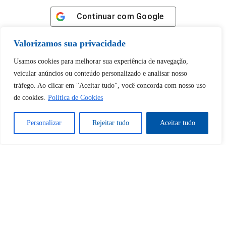
Continuar com
Google
Valorizamos sua privacidade
Usamos cookies para melhorar sua experiência de navegação,
veicular anúncios ou conteúdo personalizado e analisar nosso
Tem certeza de que deseja
tráfego. Ao clicar em "Aceitar tudo", você concorda com nosso uso
desbloquear esta publicação?
de cookies.
Política de Cookies
Personalizar
Rejeitar tudo
Aceitar tudo
Desbloquear esquerda : 0
Sim
Não