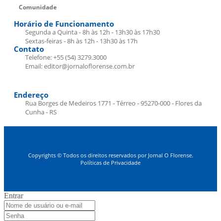
Comunidade
Horário de Funcionamento
Segunda a Quinta - 8h às 12h - 13h30 às 17h30
Sextas-feiras - 8h às 12h - 13h30 às 17h
Contato
Telefone: +55 (54) 3279.3000
Email: editor@jornaloflorense.com.br
Endereço
Rua Borges de Medeiros 1771 - Térreo - 95270-000 - Flores da
Cunha - RS
Copyrights © Todos os direitos reservados por Jornal O Florense.
Políticas de Privacidade
Entrar