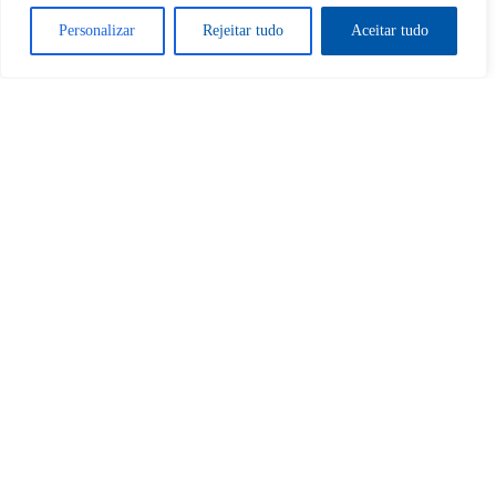
Personalizar
Rejeitar tudo
Aceitar tudo
Sim
Não
Tem certeza de que deseja
cancelar a assinatura?
Sim
Não