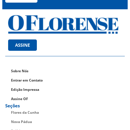
ASSINE
Sobre Nós
Entrar em Contato
Edição Impressa
Assine OF
Seções
Flores da Cunha
Nova Pádua