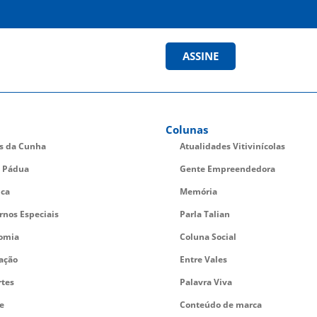
ASSINE
Colunas
es da Cunha
Atualidades Vitivinícolas
 Pádua
Gente Empreendedora
ica
Memória
rnos Especiais
Parla Talian
omia
Coluna Social
ação
Entre Vales
rtes
Palavra Viva
e
Conteúdo de marca