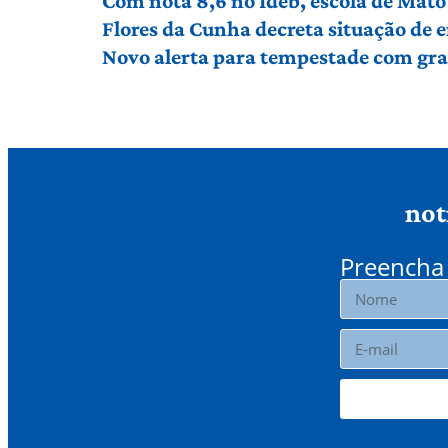
Com nota 8,6 no Ideb, escola de Mato 
Flores da Cunha decreta situação de
Novo alerta para tempestade com gran
not
Preencha 