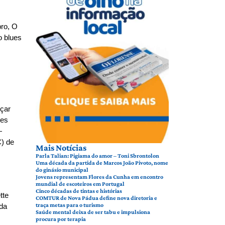
bro, O
o blues
rçar
tes
—
C) de
Mais Notícias
Parla Talian: Pigiama do amor – Toni Sbrontolon
Uma década da partida de Marcos João Pivoto, nome
do ginásio municipal
Jovens representam Flores da Cunha em encontro
mundial de escoteiros em Portugal
Cinco décadas de tintas e histórias
tte
COMTUR de Nova Pádua define nova diretoria e
traça metas para o turismo
 da
Saúde mental deixa de ser tabu e impulsiona
procura por terapia