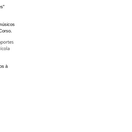
es”
 músicos
 Corso.
aportes
ícola
os à