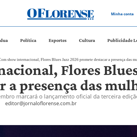
Minha conta
ádua
Política
Esportes
Cultura
Publicidade L
Com show internacional, Flores Blues Jazz 2026 promete destacar a presença das mu
acional, Flores Blues
r a presença das mulh
mbro marcará o lançamento oficial da terceira edição
editor@jornaloflorense.com.br