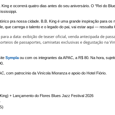
King e ocorrerá quatro dias antes do seu aniversário. O “Rei do Blu
ssissippi.
órico pra nossa cidade. B.B. King é uma grande inspiração para os
ele, que carrega o talento e o legado do pai, vai estar aqui — ressalta
para a data: exibição de teaser oficial, venda antecipada de pass
orteios de passaportes, camisetas exclusivas e degustação na Vin
site
Sympla
ou com os integrantes da APAC, a R$ 80. Na hora, sujeit
90.
C, com patrocínio da Vinícola Mioranza e apoio do Hotel Fiório.
 King) + Lançamento do Flores Blues Jazz Festival 2026
5
S)