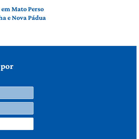
l em Mato Perso
nha e Nova Pádua
 por