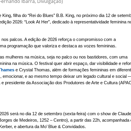
 Fernando Ibarra, Divulgação)
 King, filha do “Rei do Blues” B.B. King, no próximo dia 12 de setem
edição 2026: “Look At Her”, dedicado à representatividade feminina n
 nos palcos. A edição de 2026 reforça o compromisso com a
 uma programação que valoriza e destaca as vozes femininas.
das mulheres na música, seja no palco ou nos bastidores, com uma
ina na música. O festival quer abrir espaço, dar visibilidade e refo
 Thames
e Crystal Thomas, além de formações femininas em diferen
as, emocionar, e ao mesmo tempo deixar um legado cultural e social 
ista e presidente da Associação dos Produtores de Arte e Cultura (APA
 2026 será no dia 12 de setembro (sexta-feira) com o show de Claude
Borges de Medeiros, 1252 – Centro), a partir das 22h, acompanhada
 Kerber, e abertura da Mo’ Blue & Convidados.