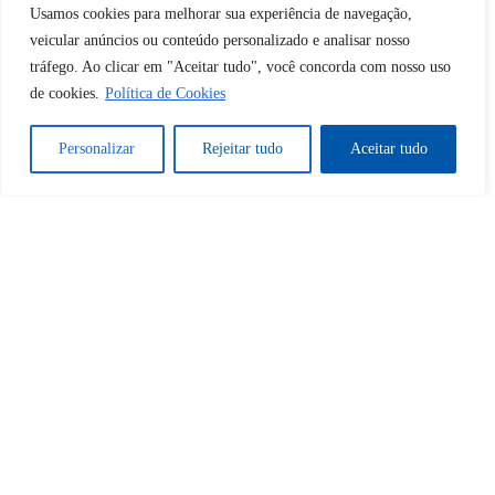
Usamos cookies para melhorar sua experiência de navegação,
veicular anúncios ou conteúdo personalizado e analisar nosso
tráfego. Ao clicar em "Aceitar tudo", você concorda com nosso uso
Tem certeza de que deseja
de cookies.
Política de Cookies
desbloquear esta publicação?
Personalizar
Rejeitar tudo
Aceitar tudo
Desbloquear esquerda : 0
Sim
Não
Tem certeza de que deseja
cancelar a assinatura?