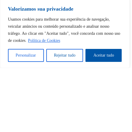
Valorizamos sua privacidade
Usamos cookies para melhorar sua experiência de navegação,
veicular anúncios ou conteúdo personalizado e analisar nosso
Tem certeza de que deseja
tráfego. Ao clicar em "Aceitar tudo", você concorda com nosso uso
desbloquear esta publicação?
de cookies.
Política de Cookies
Personalizar
Rejeitar tudo
Aceitar tudo
Desbloquear esquerda : 0
Sim
Não
Tem certeza de que deseja