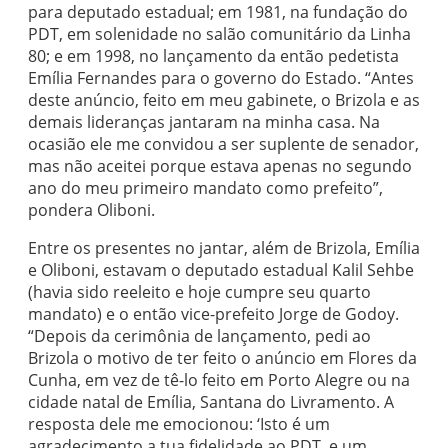
para deputado estadual; em 1981, na fundação do
PDT, em solenidade no salão comunitário da Linha
80; e em 1998, no lançamento da então pedetista
Emília Fernandes para o governo do Estado. “Antes
deste anúncio, feito em meu gabinete, o Brizola e as
demais lideranças jantaram na minha casa. Na
ocasião ele me convidou a ser suplente de senador,
mas não aceitei porque estava apenas no segundo
ano do meu primeiro mandato como prefeito”,
pondera Oliboni.
Entre os presentes no jantar, além de Brizola, Emília
e Oliboni, estavam o deputado estadual Kalil Sehbe
(havia sido reeleito e hoje cumpre seu quarto
mandato) e o então vice-prefeito Jorge de Godoy.
“Depois da cerimônia de lançamento, pedi ao
Brizola o motivo de ter feito o anúncio em Flores da
Cunha, em vez de tê-lo feito em Porto Alegre ou na
cidade natal de Emília, Santana do Livramento. A
resposta dele me emocionou: ‘Isto é um
agradecimento a tua fidelidade ao PDT, e um