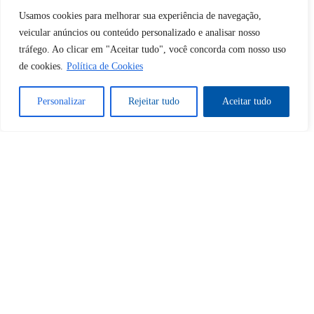
Desbloquear esquerda : 0
Usamos cookies para melhorar sua experiência de navegação,
veicular anúncios ou conteúdo personalizado e analisar nosso
tráfego. Ao clicar em "Aceitar tudo", você concorda com nosso uso
Sim
Não
de cookies.
Política de Cookies
Personalizar
Rejeitar tudo
Aceitar tudo
Tem certeza de que deseja
cancelar a assinatura?
Sim
Não