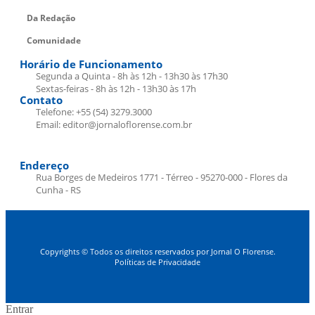
Da Redação
Comunidade
Horário de Funcionamento
Segunda a Quinta - 8h às 12h - 13h30 às 17h30
Sextas-feiras - 8h às 12h - 13h30 às 17h
Contato
Telefone: +55 (54) 3279.3000
Email: editor@jornaloflorense.com.br
Endereço
Rua Borges de Medeiros 1771 - Térreo - 95270-000 - Flores da
Cunha - RS
Copyrights © Todos os direitos reservados por Jornal O Florense.
Políticas de Privacidade
Entrar