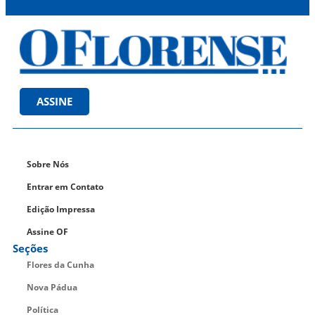
ASSINE
Sobre Nós
Entrar em Contato
Edição Impressa
Assine OF
Seções
Flores da Cunha
Nova Pádua
Política