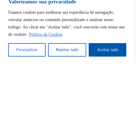
desbloquear esta publicação?
Valorizamos sua privacidade
Usamos cookies para melhorar sua experiência de navegação,
Desbloquear esquerda : 0
veicular anúncios ou conteúdo personalizado e analisar nosso
tráfego. Ao clicar em "Aceitar tudo", você concorda com nosso uso
de cookies.
Política de Cookies
Sim
Não
Personalizar
Rejeitar tudo
Aceitar tudo
Tem certeza de que deseja
cancelar a assinatura?
Sim
Não