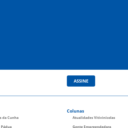
ASSINE
Colunas
es da Cunha
Atualidades Vitivinícolas
 Pádua
Gente Empreendedora