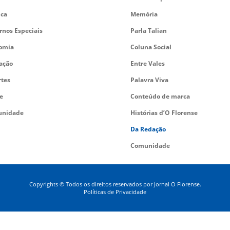
ica
Memória
rnos Especiais
Parla Talian
omia
Coluna Social
ação
Entre Vales
rtes
Palavra Viva
e
Conteúdo de marca
nidade
Histórias d’O Florense
Da Redação
Comunidade
Copyrights © Todos os direitos reservados por Jornal O Florense.
Políticas de Privacidade