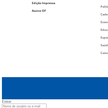
Edição Impressa
Polít
Assine OF
Cade
Econ
Educ
Espo
Saúd
Comu
Entrar