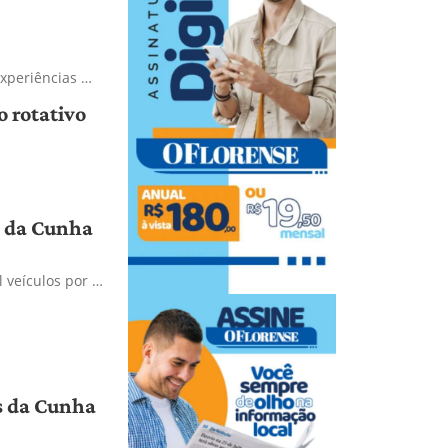
experiências …
 rotativo
s da Cunha
 veículos por …
es da Cunha