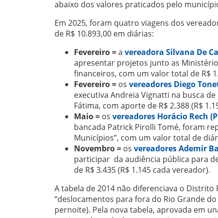
abaixo dos valores praticados pelo municípi
Em 2025, foram quatro viagens dos vereador
de R$ 10.893,00 em diárias:
Fevereiro =
a
vereadora
Silvana De Car
apresentar projetos junto as Ministéri
financeiros, com um valor total de R$ 1
Fevereiro =
os
vereadores
Diego Tonet
executiva Andreia Vignatti na busca d
Fátima, com aporte de R$ 2.388 (R$ 1.1
Maio =
os
vereadores Horácio Rech (P
bancada Patrick Pirolli Tomé, foram re
Municípios”, com um valor total de diár
Novembro =
os
vereadores Ademir Bar
participar da audiência pública para d
de R$ 3.435 (R$ 1.145 cada vereador).
A tabela de 2014 não diferenciava o Distrit
“deslocamentos para fora do Rio Grande do 
pernoite). Pela nova tabela, aprovada em un