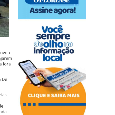
rovou
iajarem
a fora
a De
rias
de
inda