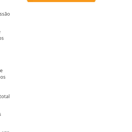
essão
e
os
de
dos
total
s