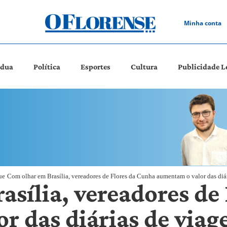
Minha conta
ádua
Política
Esportes
Cultura
Publicidade L
ue
Com olhar em Brasília, vereadores de Flores da Cunha aumentam o valor das diá
asília, vereadores de
r das diárias de via