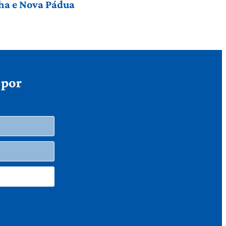
nha e Nova Pádua
 por