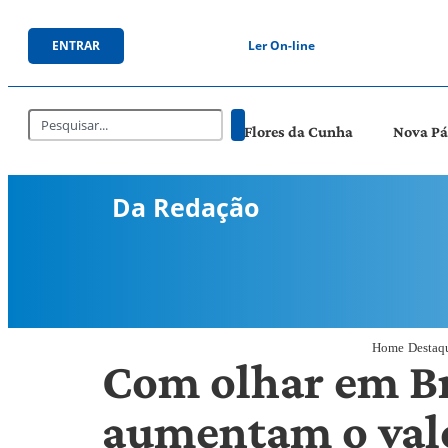
ENTRAR
Ler On-line
Flores da Cunha
Nova P
Da Redação
Home
Destaq
Com olhar em Br
aumentam o valo