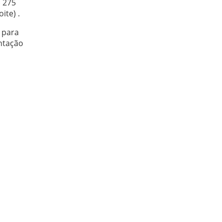
$ 275
ite) .
 para
entação