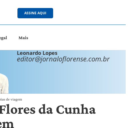
ASSINE AQUI
egal
Mais
Leonardo Lopes
editor@jornaloflorense.com.br
rias de viagem
 Flores da Cunha
gem