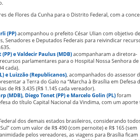
o.
es de Flores da Cunha para o Distrito Federal, com a conc
li (PP)
acompanhou o prefeito César Ulian com objetivo d
os, Senadores e Deputados Federais para reivindicar recurs
.635.
 (PP) e Valdecir Paulus (MDB)
acompanharam a diretora-
e recursos parlamentares para o Hospital Nossa Senhora de
94 cada).
L) e Luizzão (Republicanos)
, acompanhados do assessor 
presentar a Terra do Galo na “Marcha à Brasília em Defesa 
ias de R$ 3.435 (R$ 1.145 cada vereador).
p (MDB), Diego Tonet (PP) e Marcelo Golin (PL)
foram
efesa do título Capital Nacional da Vindima, com um aporte 
o Federal dos demais estados brasileiros, considerando todo
Sul” com um valor de R$ 490 (com pernoite) e R$ 165 (sem
animidade pelos vereadores, as viagens para Brasília ficam