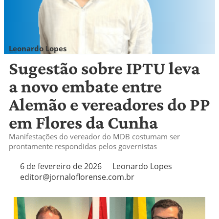
Leonardo Lopes
editor@jornaloflorense.com.br
Sugestão sobre IPTU leva
a novo embate entre
Alemão e vereadores do PP
em Flores da Cunha
Manifestações do vereador do MDB costumam ser
prontamente respondidas pelos governistas
6 de fevereiro de 2026
Leonardo Lopes
editor@jornaloflorense.com.br