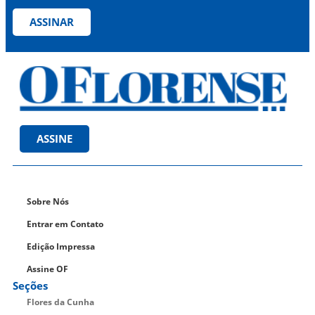
ASSINAR
ASSINE
Sobre Nós
Entrar em Contato
Edição Impressa
Assine OF
Seções
Flores da Cunha