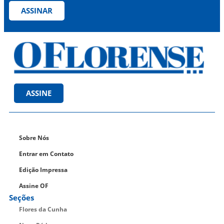
ASSINAR
ASSINE
Sobre Nós
Entrar em Contato
Edição Impressa
Assine OF
Seções
Flores da Cunha