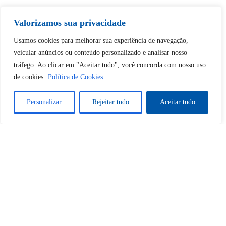
Tem certeza de que deseja
desbloquear esta publicação?
Valorizamos sua privacidade
Usamos cookies para melhorar sua experiência de navegação,
Desbloquear esquerda : 0
veicular anúncios ou conteúdo personalizado e analisar nosso
tráfego. Ao clicar em "Aceitar tudo", você concorda com nosso uso
de cookies.
Política de Cookies
Sim
Não
Personalizar
Rejeitar tudo
Aceitar tudo
Tem certeza de que deseja
cancelar a assinatura?
Sim
Não