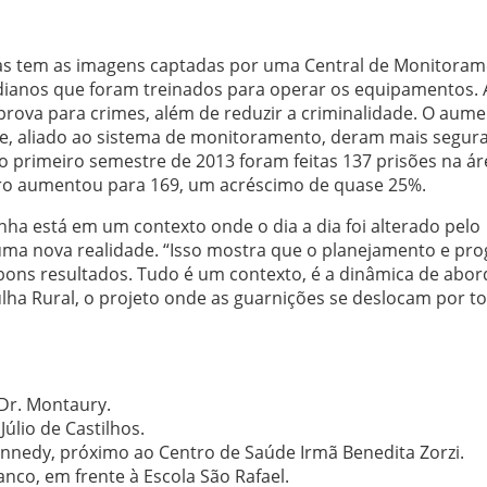
ras tem as imagens captadas por uma Central de Monitora
dianos que foram treinados para operar os equipamentos. 
ova para crimes, além de reduzir a criminalidade. O aum
ue, aliado ao sistema de monitoramento, deram mais segur
o primeiro semestre de 2013 foram feitas 137 prisões na ár
ro aumentou para 169, um acréscimo de quase 25%.
nha está em um contexto onde o dia a dia foi alterado pelo
ma nova realidade. “Isso mostra que o planejamento e pr
bons resultados. Tudo é um contexto, é a dinâmica de abo
rulha Rural, o projeto onde as guarnições se deslocam por t
 Dr. Montaury.
úlio de Castilhos.
ennedy, próximo ao Centro de Saúde Irmã Benedita Zorzi.
nco, em frente à Escola São Rafael.