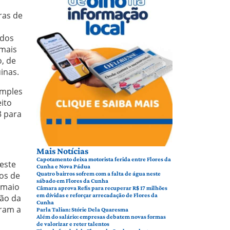
ras de
ados
 mais
, de
inas.
imples
ito
3 para
Mais Notícias
Capotamento deixa motorista ferida entre Flores da
este
Cunha e Nova Pádua
os de
Quatro bairros sofrem com a falta de água neste
sábado em Flores da Cunha
 maio
Câmara aprova Refis para recuperar R$ 17 milhões
em dívidas e reforçar arrecadação de Flores da
ão da
Cunha
aram a
Parla Talian: Stórie Dela Quaresma
Além do salário: empresas debatem novas formas
de valorizar e reter talentos