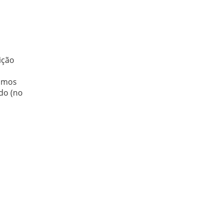
ição
tamos
ado (no