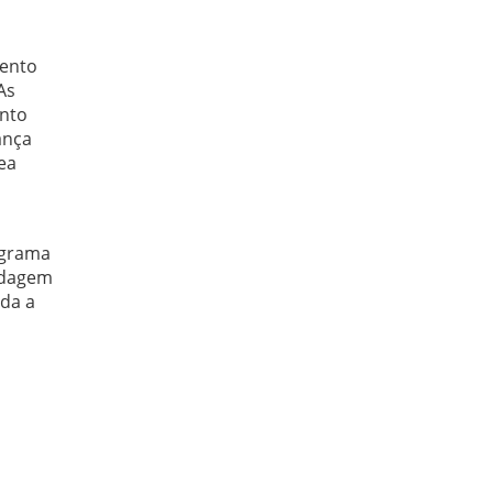
mento
As
ento
ança
ea
ograma
rdagem
oda a