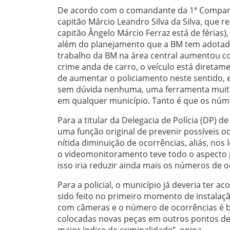
De acordo com o comandante da 1ª Companhia
capitão Márcio Leandro Silva da Silva, que 
capitão Ângelo Márcio Ferraz está de férias
além do planejamento que a BM tem adotado 
trabalho da BM na área central aumentou 
crime anda de carro, o veículo está diretam
de aumentar o policiamento neste sentido, e
sem dúvida nenhuma, uma ferramenta muito
em qualquer município. Tanto é que os número
Para a titular da Delegacia de Polícia (DP) 
uma função original de prevenir possíveis o
nítida diminuição de ocorrências, aliás, nos
o videomonitoramento teve todo o aspecto 
isso iria reduzir ainda mais os números de oc
Para a policial, o município já deveria ter 
sido feito no primeiro momento de instalaç
com câmeras e o número de ocorrências é 
colocadas novas peças em outros pontos d
maior índice de criminalidade”, opina.