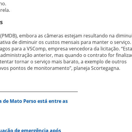
ho.
rela.
s
a (PMDB), embora as câmeras estejam resultando na diminu
tativa de diminuir os custos mensais para manter o serviço.
pagos para a VSComp, empresa vencedora da licitação. “Es
na administração anterior, mas quando o contrato for finaliz
e tentar tornar o serviço mais barato, a exemplo de outros
ovos pontos de monitoramento”, planeja Scortegagna.
a de Mato Perso está entre as
tuação de emergência após