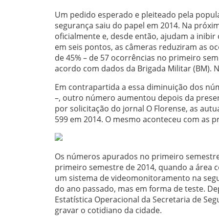
Um pedido esperado e pleiteado pela popula
segurança saiu do papel em 2014. Na próxima
oficialmente e, desde então, ajudam a inibi
em seis pontos, as câmeras reduziram as oco
de 45% – de 57 ocorrências no primeiro se
acordo com dados da Brigada Militar (BM). 
Em contrapartida a essa diminuição dos núm
–, outro número aumentou depois da prese
por solicitação do jornal O Florense, as au
599 em 2014. O mesmo aconteceu com as pris
Os números apurados no primeiro semestre 
primeiro semestre de 2014, quando a área c
um sistema de videomonitoramento na segur
do ano passado, mas em forma de teste. D
Estatística Operacional da Secretaria de Se
gravar o cotidiano da cidade.