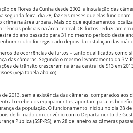
ção de Flores da Cunha desde 2002, a instalação das câme
 segunda-feira, dia 28, faz seis meses que elas funcionam
r o crime na área urbana. Mais do que equipamentos localiz
rrências policiais na área central. Os furtos reduziram em
mestre do ano passado para 31 no mesmo período deste ano
Nenhum roubo foi registrado depois da instalação das máqu
eros de ocorrências de furtos – tanto qualificados como s
nça das câmeras. Segundo o mesmo levantamento da BM fe
tuações de trânsito cresceram na área central de 513 em 201
ões (veja tabela abaixo).
de 2013, sem a existência das câmeras, comparados aos d
entral recebeu os equipamentos, apontam para os benefíci
ança da população. O funcionamento iniciou no dia 28 de
epois de firmado um convênio com o Departamento de Gest
gurança Pública (SSP-RS), em 28 de janeiro as câmeras pass