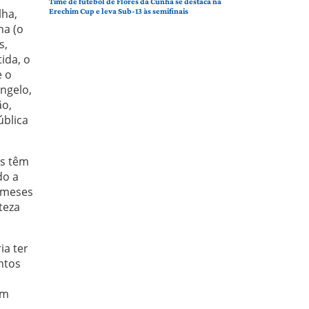
Time de futebol de Flores da Cunha se destaca na
lha,
Erechim Cup e leva Sub-13 às semifinais
ha (o
s,
ida, o
e o
ngelo,
ão,
blica
os têm
do a
s meses
teza
ia ter
ntos
om