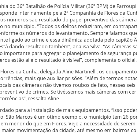
 do 36º Batalhão de Polícia Militar (36º BPM) de Farroupi
responde interinamente pela 2ª Companhia de Flores da Cun
), os números são resultado do papel preventivo das câmera
no município. “Todos os delitos reduziram, em contrapart
conforme os números do levantamento. Sempre falamos qu
ente ligado ao crime e essa dinâmica adotada pelo capitão Â
stá dando resultado também”, analisa Silva. “As câmeras s
 importante para agregar o planejamento de segurança pú
s estão aí e o resultado é visível”, complementa o oficial.
de Flores da Cunha, delegada Aline Martinelli, os equipament
corrências, mais que auxiliar prisões. “Além de termos nota
 locais das câmeras não tivemos roubos de fato, nesses sei
preventivo de crimes. Se tivéssemos mais câmeras com cer
orrências”, ressalta Aline.
acordado para a instalação de mais equipamentos. “Isso poder
ão. São Marcos é um ótimo exemplo, o município tem 26 po
bem menor do que em Flores. Vejo a necessidade de serem
e maior movimentação da cidade, até mesmo em bairros c