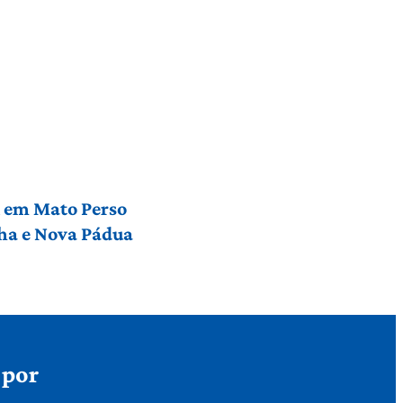
l em Mato Perso
nha e Nova Pádua
 por