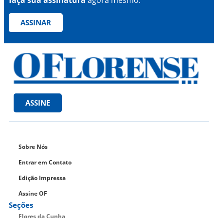
ASSINAR
ASSINE
Sobre Nós
Entrar em Contato
Edição Impressa
Assine OF
Seções
Flores da Cunha