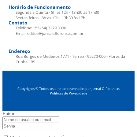
Horário de Funcionamento
Segunda a Quinta - 8h às 12h - 13h30 às 17h30
Sextas-feiras - 8h às 12h - 13h30 às 17h
Contato
Telefone: +55 (54) 3279.3000
Email: editor@jornaloflorense.com.br
Endereço
Rua Borges de Medeiros 1771 - Térreo - 95270-000 - Flores da
Cunha - RS
Copyrights © Todos os direitos reservados por Jornal O Florense.
Políticas de Privacidade
Entrar