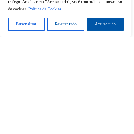
Sim
Não
tráfego. Ao clicar em "Aceitar tudo", você concorda com nosso uso
de cookies.
Política de Cookies
Personalizar
Rejeitar tudo
Aceitar tudo
Tem certeza de que deseja
cancelar a assinatura?
Sim
Não
Home