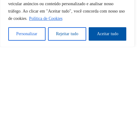
veicular anúncios ou conteúdo personalizado e analisar nosso
Desbloquear esquerda : 0
tráfego. Ao clicar em "Aceitar tudo", você concorda com nosso uso
de cookies.
Política de Cookies
Sim
Não
Personalizar
Rejeitar tudo
Aceitar tudo
Tem certeza de que deseja
cancelar a assinatura?
Sim
Não