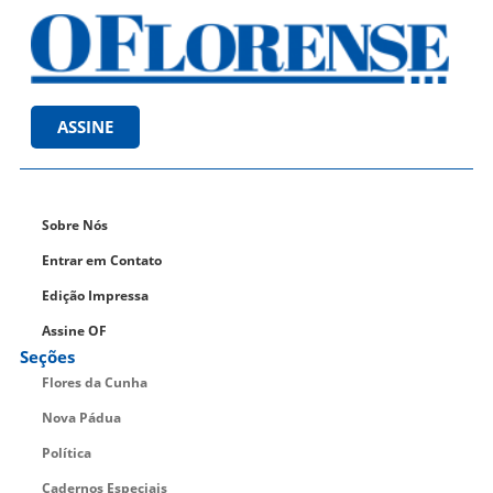
ASSINE
Sobre Nós
Entrar em Contato
Edição Impressa
Assine OF
Seções
Flores da Cunha
Nova Pádua
Política
Cadernos Especiais