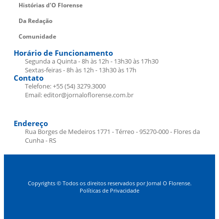
Histórias d’O Florense
Da Redação
Comunidade
Horário de Funcionamento
Segunda a Quinta - 8h às 12h - 13h30 às 17h30
Sextas-feiras - 8h às 12h - 13h30 às 17h
Contato
Telefone: +55 (54) 3279.3000
Email: editor@jornaloflorense.com.br
Endereço
Rua Borges de Medeiros 1771 - Térreo - 95270-000 - Flores da
Cunha - RS
Copyrights © Todos os direitos reservados por Jornal O Florense.
Políticas de Privacidade