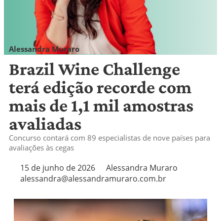
Alessandra Muraro
alessandra@alessandramuraro.com.br
Brazil Wine Challenge
terá edição recorde com
mais de 1,1 mil amostras
avaliadas
Concurso contará com 89 especialistas de nove países para
avaliações às cegas
15 de junho de 2026
Alessandra Muraro
alessandra@alessandramuraro.com.br