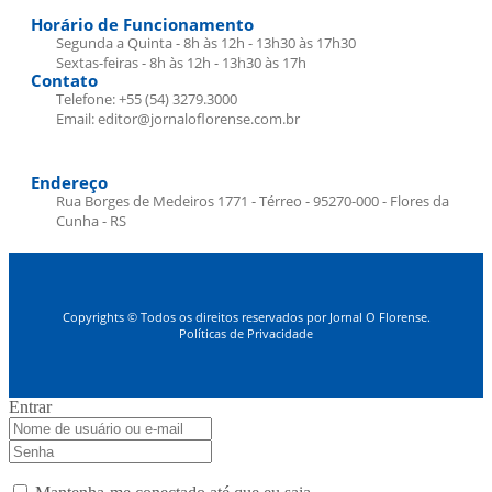
Horário de Funcionamento
Segunda a Quinta - 8h às 12h - 13h30 às 17h30
Sextas-feiras - 8h às 12h - 13h30 às 17h
Contato
Telefone: +55 (54) 3279.3000
Email: editor@jornaloflorense.com.br
Endereço
Rua Borges de Medeiros 1771 - Térreo - 95270-000 - Flores da
Cunha - RS
Copyrights © Todos os direitos reservados por Jornal O Florense.
Políticas de Privacidade
Entrar