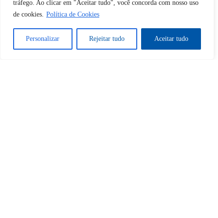
Sim
Não
tráfego. Ao clicar em "Aceitar tudo", você concorda com nosso uso
de cookies.
Política de Cookies
Personalizar
Rejeitar tudo
Aceitar tudo
Tem certeza de que deseja
cancelar a assinatura?
Sim
Não
Home