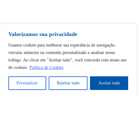
Tem certeza de que deseja
Valorizamos sua privacidade
desbloquear esta publicação?
Usamos cookies para melhorar sua experiência de navegação,
veicular anúncios ou conteúdo personalizado e analisar nosso
Desbloquear esquerda : 0
tráfego. Ao clicar em "Aceitar tudo", você concorda com nosso uso
de cookies.
Política de Cookies
Sim
Não
Personalizar
Rejeitar tudo
Aceitar tudo
Tem certeza de que deseja
cancelar a assinatura?