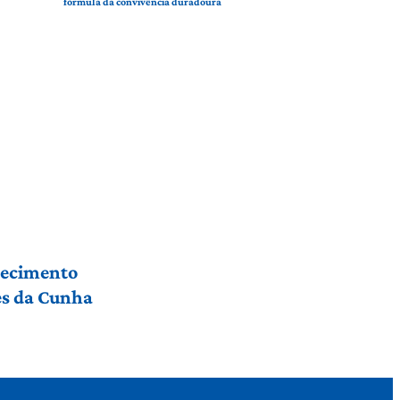
fórmula da convivência duradoura
hecimento
res da Cunha