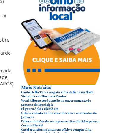
o)
orar
sobre
tarde
nvida
ade,
FARGS)
Mais Notícias
Canto Della Terra resgata alma italiana na Noite
Vicentina em Flores da Cunha
Vocal Allegro será atração no encerramento da
Semana do Município
El gnaro dela Colombeta
Última rodada define classificados e confrontos do
Juniores
Dois caminhões de serragens serão coloridos para o
Corpus Christi
Casal transforma amor em ofício e compartilha