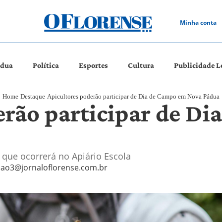
Minha conta
ádua
Política
Esportes
Cultura
Publicidade L
Home
Destaque
Apicultores poderão participar de Dia de Campo em Nova Pádua
erão participar de D
 que ocorrerá no Apiário Escola
ao3@jornaloflorense.com.br