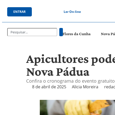
ENTRAR
Ler On-line
Flores da Cunha
Nova P
Apicultores pod
Nova Pádua
Confira o cronograma do evento gratuito
8 de abril de 2025
Alicia Moreira
redac