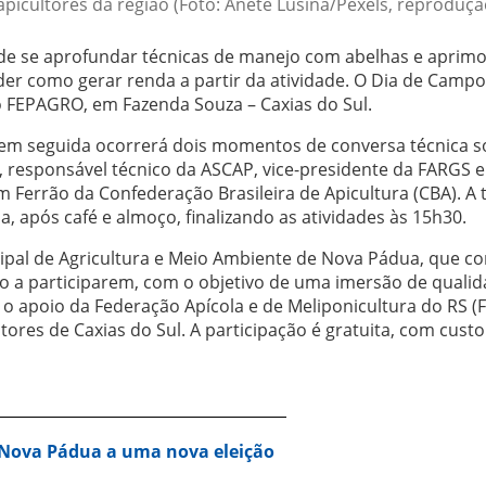
picultores da região (Foto: Anete Lusina/Pexels, reproduçã
 de se aprofundar técnicas de manejo com abelhas e aprim
er como gerar renda a partir da atividade. O Dia de Campo
ão FEPAGRO, em Fazenda Souza – Caxias do Sul.
5, em seguida ocorrerá dois momentos de conversa técnica 
, responsável técnico da ASCAP, vice-presidente da FARGS e
 Ferrão da Confederação Brasileira de Apicultura (CBA). A 
a, após café e almoço, finalizando as atividades às 15h30.
ipal de Agricultura e Meio Ambiente de Nova Pádua, que co
ão a participarem, com o objetivo de uma imersão de qualid
m o apoio da Federação Apícola e de Meliponicultura do RS (
tores de Caxias do Sul. A participação é gratuita, com custo
 Nova Pádua a uma nova eleição