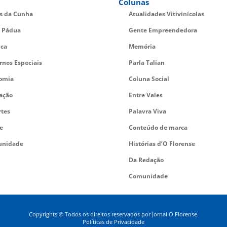
Colunas
es da Cunha
Atualidades Vitivinícolas
 Pádua
Gente Empreendedora
ica
Memória
rnos Especiais
Parla Talian
omia
Coluna Social
ação
Entre Vales
rtes
Palavra Viva
e
Conteúdo de marca
nidade
Histórias d’O Florense
Da Redação
Comunidade
Copyrights © Todos os direitos reservados por Jornal O Florense.
Políticas de Privacidade