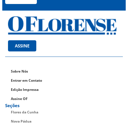
ASSINE
Sobre Nós
Entrar em Contato
Edição Impressa
Assine OF
Seções
Flores da Cunha
Nova Pádua