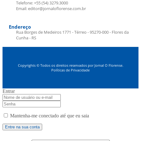
Telefone: +55 (54) 3279.3000
Email: editor@jornaloflorense.com.br
Endereço
Rua Borges de Medeiros 1771 - Térreo - 95270-000 - Flores da
Cunha - RS
Copyrights © Todos os direitos reservados por Jornal O Florense.
Políticas de Privacidade
Entrar
Mantenha-me conectado até que eu saia