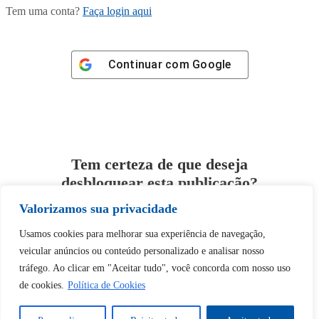
Tem uma conta?
Faça login aqui
Continuar com
Google
Tem certeza de que deseja
desbloquear esta publicação?
Valorizamos sua privacidade
Desbloquear esquerda : 0
Usamos cookies para melhorar sua experiência de navegação,
veicular anúncios ou conteúdo personalizado e analisar nosso
Sim
Não
tráfego. Ao clicar em "Aceitar tudo", você concorda com nosso uso
de cookies.
Política de Cookies