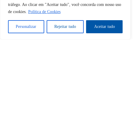
Desbloquear esquerda : 0
tráfego. Ao clicar em "Aceitar tudo", você concorda com nosso uso
de cookies.
Política de Cookies
Sim
Não
Personalizar
Rejeitar tudo
Aceitar tudo
Tem certeza de que deseja
cancelar a assinatura?
Sim
Não