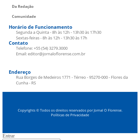
Da Redação
Comunidade
Horário de Funcionamento
Segunda a Quinta - 8h às 12h - 13h30 às 17h30
Sextas-feiras - 8h às 12h - 13h30 às 17h
Contato
Telefone: +55 (54) 3279.3000
Email: editor@jornaloflorense.com.br
Endereço
Rua Borges de Medeiros 1771 - Térreo - 95270-000 - Flores da
Cunha - RS
Copyrights © Todos os direitos reservados por Jornal O Florense.
Políticas de Privacidade
Entrar