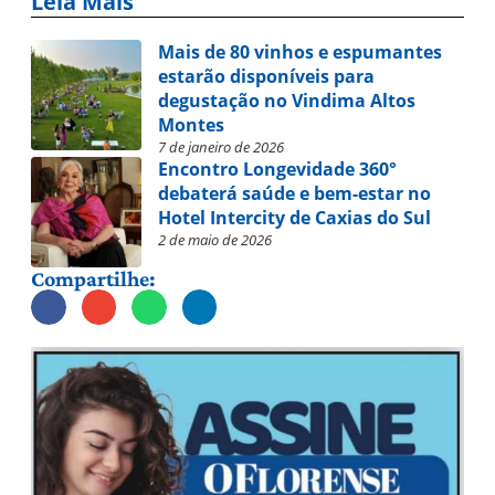
Leia Mais
Mais de 80 vinhos e espumantes
estarão disponíveis para
degustação no Vindima Altos
Montes
7 de janeiro de 2026
Encontro Longevidade 360°
debaterá saúde e bem-estar no
Hotel Intercity de Caxias do Sul
2 de maio de 2026
Compartilhe: