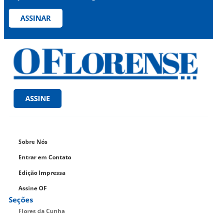
ASSINAR
ASSINE
Sobre Nós
Entrar em Contato
Edição Impressa
Assine OF
Seções
Flores da Cunha