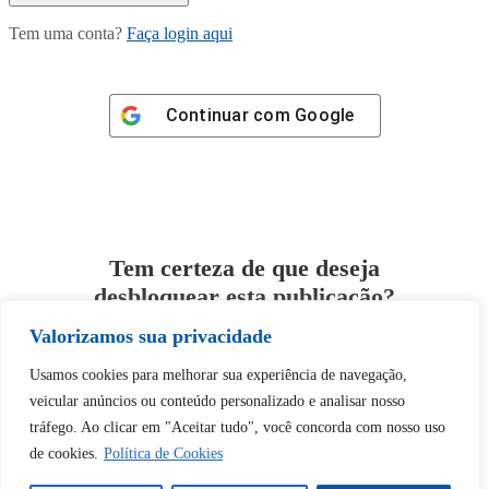
Tem uma conta?
Faça login aqui
Continuar com
Google
Tem certeza de que deseja
desbloquear esta publicação?
Valorizamos sua privacidade
Desbloquear esquerda : 0
Usamos cookies para melhorar sua experiência de navegação,
veicular anúncios ou conteúdo personalizado e analisar nosso
Sim
Não
tráfego. Ao clicar em "Aceitar tudo", você concorda com nosso uso
de cookies.
Política de Cookies