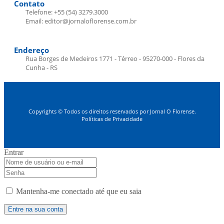
Contato
Telefone: +55 (54) 3279.3000
Email: editor@jornaloflorense.com.br
Endereço
Rua Borges de Medeiros 1771 - Térreo - 95270-000 - Flores da
Cunha - RS
Copyrights © Todos os direitos reservados por Jornal O Florense.
Políticas de Privacidade
Entrar
Mantenha-me conectado até que eu saia