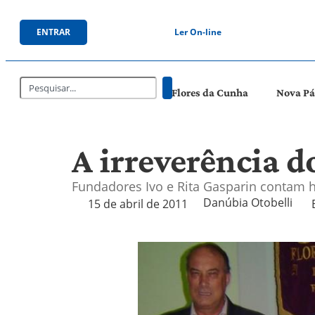
ENTRAR
Ler On-line
Flores da Cunha
Nova P
A irreverência d
Fundadores Ivo e Rita Gasparin contam hi
Danúbia Otobelli 
15 de abril de 2011