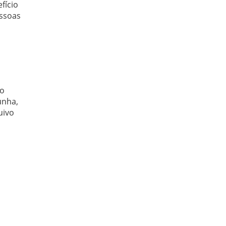
fício
essoas
 o
unha,
uivo