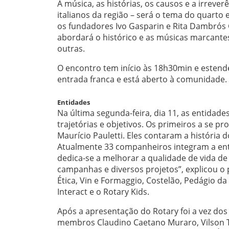
A música, as histórias, os causos e a irreve
italianos da região – será o tema do quarto 
os fundadores Ivo Gasparin e Rita Dambrós G
abordará o histórico e as músicas marcantes
outras.
O encontro tem início às 18h30min e estende
entrada franca e está aberto à comunidade.
Entidades
Na última segunda-feira, dia 11, as entidade
trajetórias e objetivos. Os primeiros a se 
Maurício Pauletti. Eles contaram a história
Atualmente 33 companheiros integram a ent
dedica-se a melhorar a qualidade de vida de
campanhas e diversos projetos”, explicou o 
Ética, Vin e Formaggio, Costelão, Pedágio d
Interact e o Rotary Kids.
Após a apresentação do Rotary foi a vez do
membros Claudino Caetano Muraro, Vilson Toi