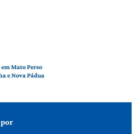
l em Mato Perso
nha e Nova Pádua
 por