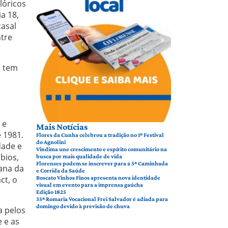
lóricos
a 18,
casal
ntre
o tem
 e
Mais Notícias
 1981.
Flores da Cunha celebrou a tradição no 1º Festival
do Agnolini
dade e
Vindima une crescimento e espírito comunitário na
bios,
busca por mais qualidade de vida
Florenses podem se inscrever para a 5ª Caminhada
mana da
e Corrida da Saúde
ct, o
Boscato Vinhos Finos apresenta nova identidade
visual em evento para a imprensa gaúcha
Edição 1825
35ª Romaria Vocacional Frei Salvador é adiada para
domingo devido à previsão de chuva
a pelos
 e as