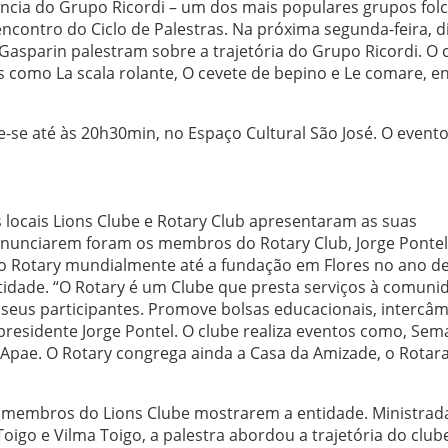
rência do Grupo Ricordi – um dos mais populares grupos folc
encontro do Ciclo de Palestras. Na próxima segunda-feira, di
asparin palestram sobre a trajetória do Grupo Ricordi. O 
 como La scala rolante, O cevete de bepino e Le comare, e
-se até às 20h30min, no Espaço Cultural São José. O event
s locais Lions Clube e Rotary Club apresentaram as suas
pronunciarem foram os membros do Rotary Club, Jorge Pontel
 do Rotary mundialmente até a fundação em Flores no ano de
idade. “O Rotary é um Clube que presta serviços à comuni
 seus participantes. Promove bolsas educacionais, intercâm
presidente Jorge Pontel. O clube realiza eventos como, Se
a Apae. O Rotary congrega ainda a Casa da Amizade, o Rotara
s membros do Lions Clube mostrarem a entidade. Ministrad
go e Vilma Toigo, a palestra abordou a trajetória do clube