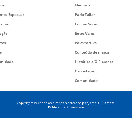
ica
Memória
rnos Especiais
Parla Talian
omia
Coluna Social
ação
Entre Vales
rtes
Palavra Viva
e
Conteúdo de marca
nidade
Histórias d’O Florense
Da Redação
Comunidade
Copyrights © Todos os direitos reservados por Jornal O Florense.
Políticas de Privacidade