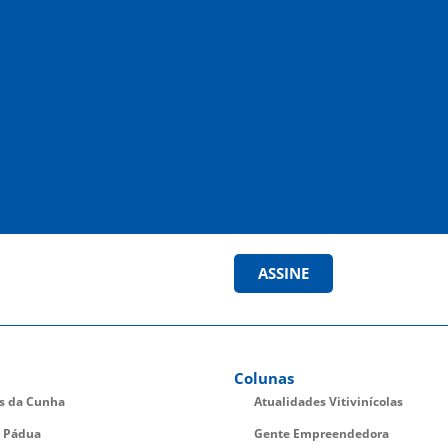
ASSINE
Colunas
es da Cunha
Atualidades Vitivinícolas
 Pádua
Gente Empreendedora