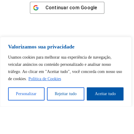
Continuar com
Google
Valorizamos sua privacidade
Tem certeza de que deseja
desbloquear esta publicação?
Usamos cookies para melhorar sua experiência de navegação,
veicular anúncios ou conteúdo personalizado e analisar nosso
tráfego. Ao clicar em "Aceitar tudo", você concorda com nosso uso
Desbloquear esquerda : 0
de cookies.
Política de Cookies
Sim
Não
Personalizar
Rejeitar tudo
Aceitar tudo