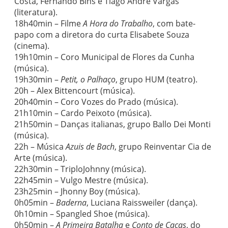
Costa, Fernando Bins e Tiago André Vargas
(literatura).
18h40min – Filme
A Hora do Trabalho
, com bate-
papo com a diretora do curta Elisabete Souza
(cinema).
19h10min – Coro Municipal de Flores da Cunha
(música).
19h30min –
Petit, o Palhaço
, grupo HUM (teatro).
20h – Alex Bittencourt (música).
20h40min – Coro Vozes do Prado (música).
21h10min – Cardo Peixoto (música).
21h50min – Danças italianas, grupo Ballo Dei Monti
(música).
22h – Música
Azuis de Bach
, grupo Reinventar Cia de
Arte (música).
22h30min – TriploJohnny (música).
22h45min – Vulgo Mestre (música).
23h25min – Jhonny Boy (música).
0h05min –
Baderna
, Luciana Raissweiler (dança).
0h10min – Spangled Shoe (música).
0h50min –
A Primeira Batalha
e
Conto de Caças
, do