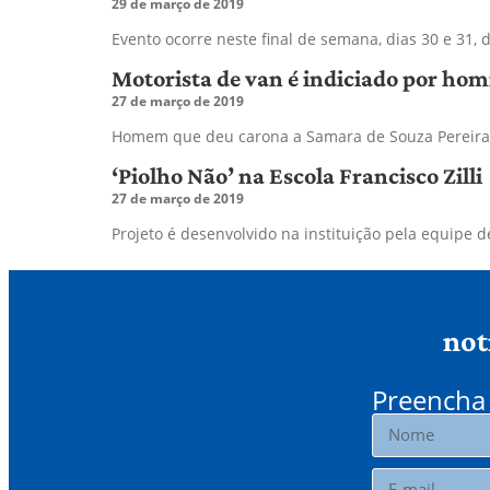
29 de março de 2019
Evento ocorre neste final de semana, dias 30 e 31
Motorista de van é indiciado por hom
27 de março de 2019
Homem que deu carona a Samara de Souza Pereira,
‘Piolho Não’ na Escola Francisco Zilli
27 de março de 2019
Projeto é desenvolvido na instituição pela equipe
not
Preencha 