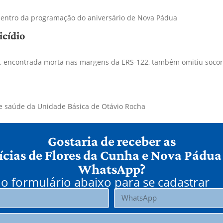
, dentro da programação do aniversário de Nova Pádua
icídio
 encontrada morta nas margens da ERS-122, também omitiu socorr
 de saúde da Unidade Básica de Otávio Rocha
Gostaria de receber as
ícias de Flores da Cunha e Nova Pádua
WhatsApp?
o formulário abaixo para se cadastrar