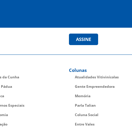
ASSINE
Colunas
es da Cunha
Atualidades Vitivinícolas
 Pádua
Gente Empreendedora
ica
Memória
rnos Especiais
Parla Talian
omia
Coluna Social
ação
Entre Vales