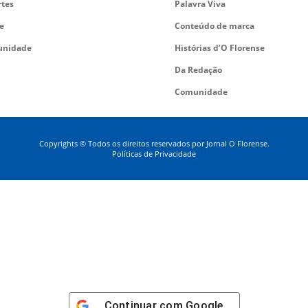
rtes
Palavra Viva
e
Conteúdo de marca
nidade
Histórias d’O Florense
Da Redação
Comunidade
Copyrights © Todos os direitos reservados por Jornal O Florense.
Políticas de Privacidade
Continuar com
Google