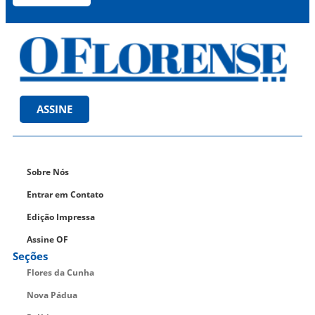
ASSINE
Sobre Nós
Entrar em Contato
Edição Impressa
Assine OF
Seções
Flores da Cunha
Nova Pádua