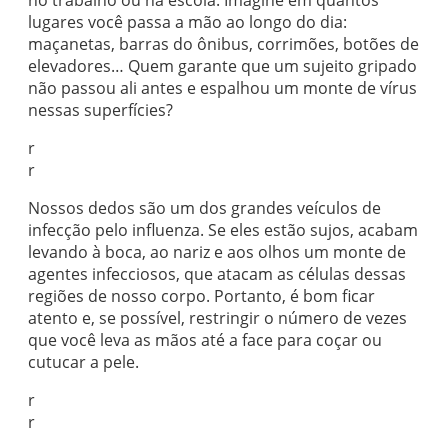
no trabalho ou na escola. Imagine em quantos
lugares você passa a mão ao longo do dia:
maçanetas, barras do ônibus, corrimões, botões de
elevadores… Quem garante que um sujeito gripado
não passou ali antes e espalhou um monte de vírus
nessas superfícies?
r
r
Nossos dedos são um dos grandes veículos de
infecção pelo influenza. Se eles estão sujos, acabam
levando à boca, ao nariz e aos olhos um monte de
agentes infecciosos, que atacam as células dessas
regiões de nosso corpo. Portanto, é bom ficar
atento e, se possível, restringir o número de vezes
que você leva as mãos até a face para coçar ou
cutucar a pele.
r
r