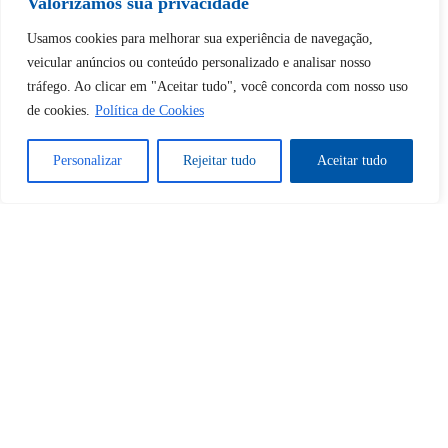
Valorizamos sua privacidade
Usamos cookies para melhorar sua experiência de navegação,
Tem certeza de que deseja
veicular anúncios ou conteúdo personalizado e analisar nosso
desbloquear esta publicação?
tráfego. Ao clicar em "Aceitar tudo", você concorda com nosso uso
de cookies.
Política de Cookies
Desbloquear esquerda : 0
Personalizar
Rejeitar tudo
Aceitar tudo
Sim
Não
Tem certeza de que deseja
cancelar a assinatura?