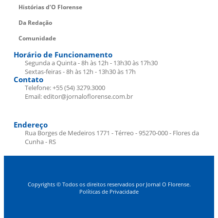
Histórias d’O Florense
Da Redação
Comunidade
Horário de Funcionamento
Segunda a Quinta - 8h às 12h - 13h30 às 17h30
Sextas-feiras - 8h às 12h - 13h30 às 17h
Contato
Telefone: +55 (54) 3279.3000
Email: editor@jornaloflorense.com.br
Endereço
Rua Borges de Medeiros 1771 - Térreo - 95270-000 - Flores da
Cunha - RS
Copyrights © Todos os direitos reservados por Jornal O Florense.
Políticas de Privacidade