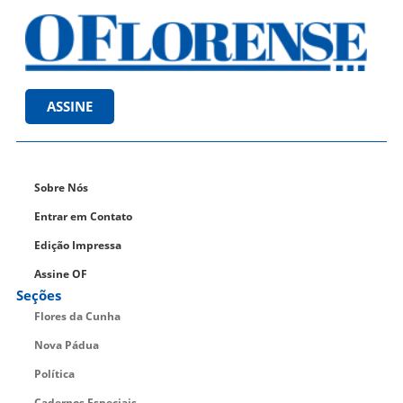
ASSINE
Sobre Nós
Entrar em Contato
Edição Impressa
Assine OF
Seções
Flores da Cunha
Nova Pádua
Política
Cadernos Especiais