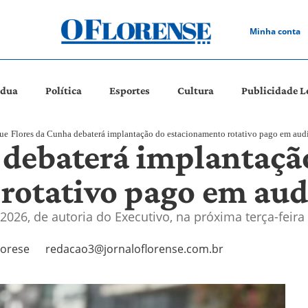
Minha conta
ádua
Política
Esportes
Cultura
Publicidade L
ue
Flores da Cunha debaterá implantação do estacionamento rotativo pago em aud
 debaterá implantaçã
rotativo pago em aud
2026, de autoria do Executivo, na próxima terça-feira (
iorese
redacao3@jornaloflorense.com.br