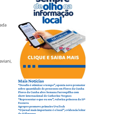
cada
viani,
Mais Notícias
“Desafio é otimizar o tempo”, aponta novo promotor
sobre quantidade de processos em Flores da Cunha
Flores da Cunha abre Semana Farroupilha com
show internacional de Catherine Vergnes
“Representar o que eu sou”, valoriza princesa da 15ª
Fecouva
Agropro promove primeiro UvaTech
“O jornal mais importante é o local”, evidencia leitor
de O Florense