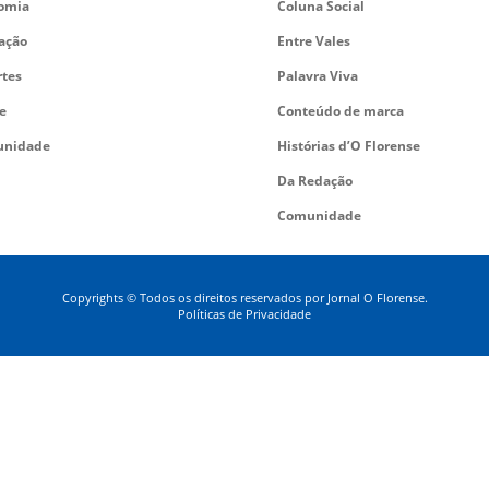
omia
Coluna Social
ação
Entre Vales
rtes
Palavra Viva
e
Conteúdo de marca
nidade
Histórias d’O Florense
Da Redação
Comunidade
Copyrights © Todos os direitos reservados por Jornal O Florense.
Políticas de Privacidade