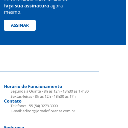
faça sua assinatura
agora
mesmo.
ASSINAR
Horário de Funcionamento
Segunda a Quinta - 8h às 12h - 13h30 às 17h30
Sextas-feiras - 8h às 12h - 13h30 às 17h
Contato
Telefone: +55 (54) 3279.3000
E-mail: editor@jornaloflorense.com.br
Endereço