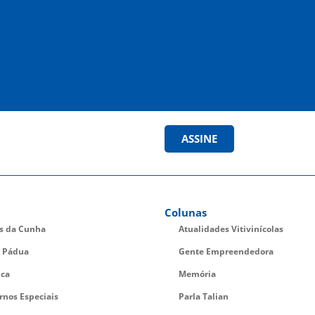
ASSINE
Colunas
es da Cunha
Atualidades Vitivinícolas
 Pádua
Gente Empreendedora
ica
Memória
rnos Especiais
Parla Talian