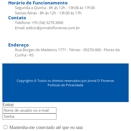
Horário de Funcionamento
Segunda a Quinta - 8h às 12h - 13h30 às 17h30
Sextas-feiras - 8h às 12h - 13h30 às 17h
Contato
Telefone: +55 (54) 3279.3000
Email: editor@jornaloflorense.com.br
Endereço
Rua Borges de Medeiros 1771 - Térreo - 95270-000 - Flores da
Cunha - RS
Copyrights © Todos os direitos reservados por Jornal O Florense.
Políticas de Privacidade
Entrar
Mantenha-me conectado até que eu saia