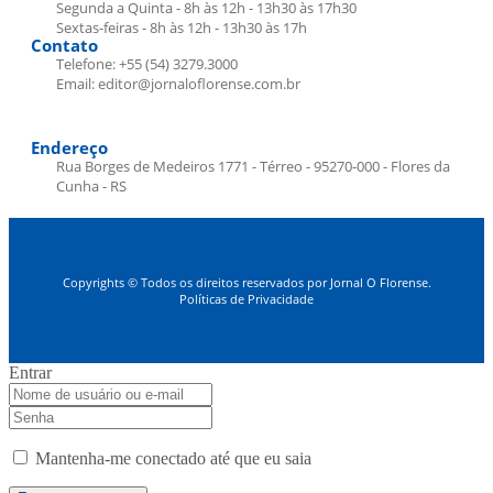
Segunda a Quinta - 8h às 12h - 13h30 às 17h30
Sextas-feiras - 8h às 12h - 13h30 às 17h
Contato
Telefone: +55 (54) 3279.3000
Email: editor@jornaloflorense.com.br
Endereço
Rua Borges de Medeiros 1771 - Térreo - 95270-000 - Flores da
Cunha - RS
Copyrights © Todos os direitos reservados por Jornal O Florense.
Políticas de Privacidade
Entrar
Mantenha-me conectado até que eu saia