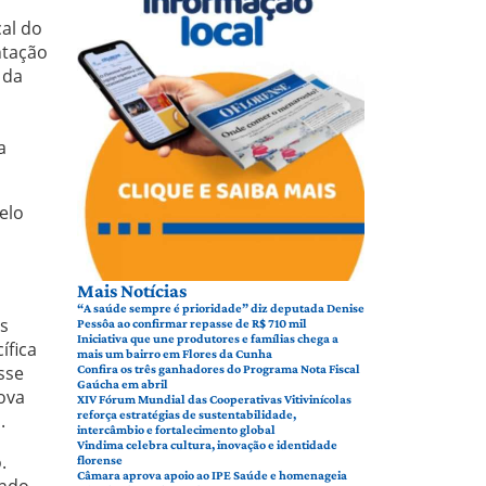
cal do
ntação
 da
a
elo
Mais Notícias
“A saúde sempre é prioridade” diz deputada Denise
os
Pessôa ao confirmar repasse de R$ 710 mil
Iniciativa que une produtores e famílias chega a
ífica
mais um bairro em Flores da Cunha
sse
Confira os três ganhadores do Programa Nota Fiscal
Gaúcha em abril
ova
XIV Fórum Mundial das Cooperativas Vitivinícolas
reforça estratégias de sustentabilidade,
.
intercâmbio e fortalecimento global
Vindima celebra cultura, inovação e identidade
.
florense
Câmara aprova apoio ao IPE Saúde e homenageia
indo