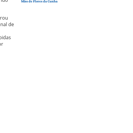
Miss de Flores da Cunha
trou
nal de
bidas
or