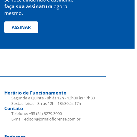
faça sua assinatura
agora
mesmo.
ASSINAR
Horário de Funcionamento
Segunda a Quinta - 8h às 12h - 13h30 às 17h30
Sextas-feiras - 8h às 12h - 13h30 às 17h
Contato
Telefone: +55 (54) 3279.3000
E-mail: editor@jornaloflorense.com.br
Endereço