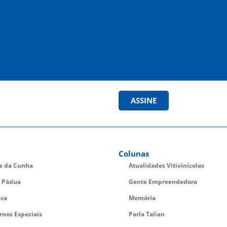
ASSINE
Colunas
es da Cunha
Atualidades Vitivinícolas
 Pádua
Gente Empreendedora
ica
Memória
rnos Especiais
Parla Talian