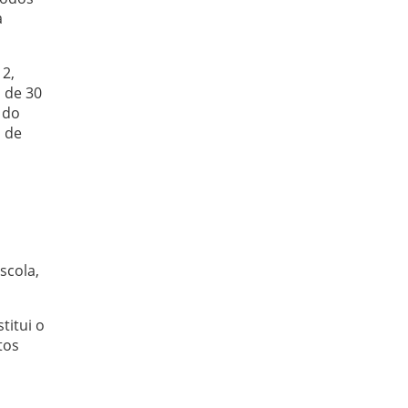
a
 2,
 de 30
 do
o de
scola,
titui o
tos