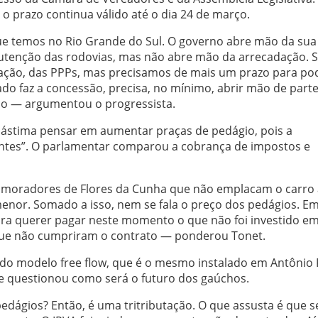
 o prazo continua válido até o dia 24 de março.
ue temos no Rio Grande do Sul. O governo abre mão da sua
nutenção das rodovias, mas não abre mão da arrecadação. 
ização, das PPPs, mas precisamos de mais um prazo para po
ado faz a concessão, precisa, no mínimo, abrir mão de part
io — argumentou o progressista.
lástima pensar em aumentar praças de pedágio, pois a
entes”. O parlamentar comparou a cobrança de impostos e
s moradores de Flores da Cunha que não emplacam o carro 
menor. Somado a isso, nem se fala o preço dos pedágios. E
ara querer pagar neste momento o que não foi investido e
que não cumpriram o contrato — ponderou Tonet.
 do modelo free flow, que é o mesmo instalado em Antônio
 e questionou como será o futuro dos gaúchos.
dágios? Então, é uma tritributação. O que assusta é que 