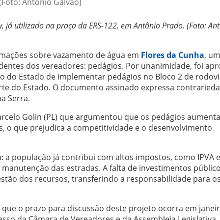
(Foto: Antonio Galvão)
 já utilizado na praça da ERS-122, em Antônio Prado. (Foto: An
amações sobre vazamento de água em
Flores da Cunha
, u
dentes dos vereadores: pedágios. Por unanimidade, foi ap
 do Estado de implementar pedágios no Bloco 2 de rodovi
rte do Estado. O documento assinado expressa contrarieda
a Serra.
Marcelo Golin (PL) que argumentou que os pedágios aument
s, o que prejudica a competitividade e o desenvolvimento
a população já contribui com altos impostos, como IPVA e
 manutenção das estradas. A falta de investimentos públic
stão dos recursos, transferindo a responsabilidade para o
 que o prazo para discussão deste projeto ocorra em janeir
cesso da Câmara de Vereadores e da Assembleia Legislativa.