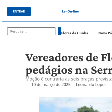
ENTRAR
Ler On-line
Flores da Cunha
Nova P
Vereadores de F
pedágios na Ser
Moção é contrária as seis praças previs
10 de março de 2025
Leonardo Lopes