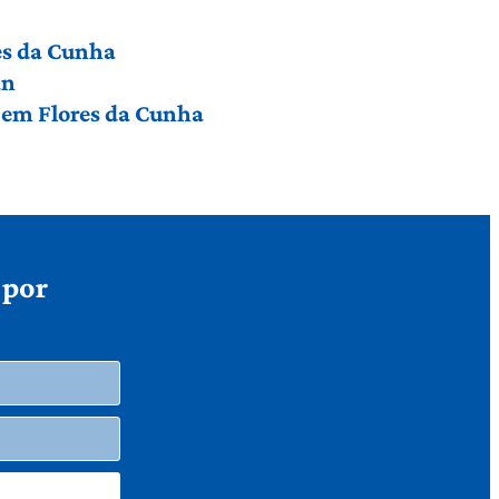
res da Cunha
an
a em Flores da Cunha
 por