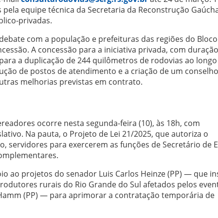
pela equipe técnica da Secretaria da Reconstrução Gaúch
blico-privadas.
debate com a população e prefeituras das regiões do Bloco
cessão. A concessão para a iniciativa privada, com duração
 para a duplicação de 244 quilômetros de rodovias ao longo
trução de postos de atendimento e a criação de um conselh
tras melhorias previstas em contrato.
readores ocorre nesta segunda-feira (10), às 18h, com
lativo. Na pauta, o Projeto de Lei 21/2025, que autoriza o
o, servidores para exercerem as funções de Secretário de E
 Complementares.
ao projetos do senador Luis Carlos Heinze (PP) — que ins
produtores rurais do Rio Grande do Sul afetados pelos even
 Hamm (PP) — para aprimorar a contratação temporária de