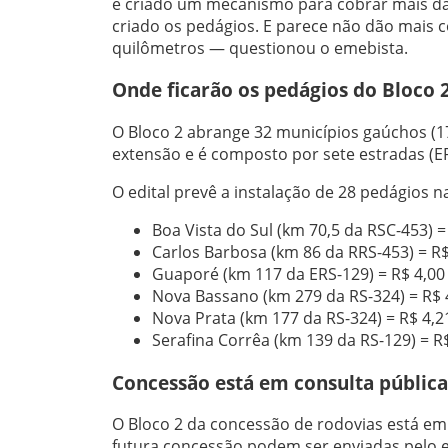
é criado um mecanismo para cobrar mais da g
criado os pedágios. E parece não dão mais c
quilômetros — questionou o emebista.
Onde ficarão os pedágios do Bloco 
O Bloco 2 abrange 32 municípios gaúchos (1
extensão e é composto por sete estradas (ER
O edital prevê a instalação de 28 pedágios n
Boa Vista do Sul (km 70,5 da RSC-453) =
Carlos Barbosa (km 86 da RRS-453) = R$
Guaporé (km 117 da ERS-129) = R$ 4,00
Nova Bassano (km 279 da RS-324) = R$ 
Nova Prata (km 177 da RS-324) = R$ 4,2
Serafina Corrêa (km 139 da RS-129) = R
Concessão está em consulta pública
O Bloco 2 da concessão de rodovias está em 
futura concessão podem ser enviadas pelo 