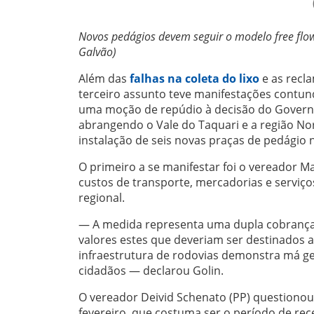
Novos pedágios devem seguir o modelo free flow,
Galvão)
Além das
falhas na coleta do lixo
e as recl
terceiro assunto teve manifestações contun
uma moção de repúdio à decisão do Governo
abrangendo o Vale do Taquari e a região No
instalação de seis novas praças de pedágio n
O primeiro a se manifestar foi o vereador 
custos de transporte, mercadorias e serviço
regional.
— A medida representa uma dupla cobrança: 
valores estes que deveriam ser destinados a
infraestrutura de rodovias demonstra má ge
cidadãos — declarou Golin.
O vereador Deivid Schenato (PP) questionou
fevereiro, que costuma ser o período de re