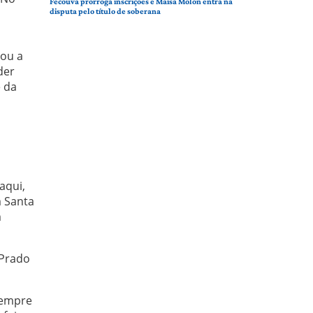
Fecouva prorroga inscrições e Maísa Molon entra na
disputa pelo título de soberana
Sou a
der
e da
aqui,
m Santa
m
 Prado
sempre