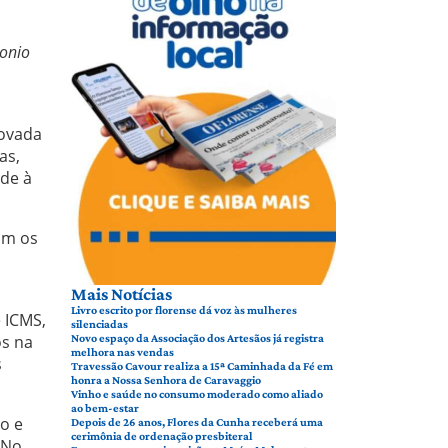
tonio
m
rovada
as,
de à
am os
Mais Notícias
Livro escrito por florense dá voz às mulheres
 ICMS,
silenciadas
os na
Novo espaço da Associação dos Artesãos já registra
melhora nas vendas
s
Travessão Cavour realiza a 15ª Caminhada da Fé em
honra a Nossa Senhora de Caravaggio
Vinho e saúde no consumo moderado como aliado
ao bem-estar
o e
Depois de 26 anos, Flores da Cunha receberá uma
cerimônia de ordenação presbiteral
 No