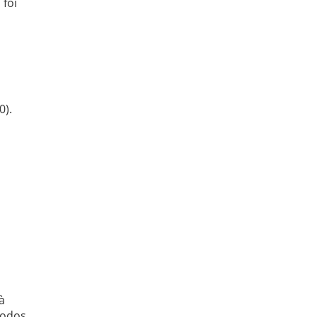
 foi
0).
à
Todos