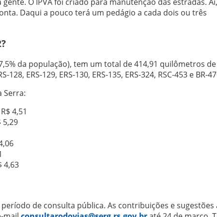
ente. O IPVA foi criado para manutenção das estradas. Aí,
onta. Daqui a pouco terá um pedágio a cada dois ou três
2?
7,5% da população), tem um total de 414,91 quilômetros de
S-128, ERS-129, ERS-130, ERS-135, ERS-324, RSC-453 e BR-47
a Serra:
 R$ 4,51
 5,29
4,06
1
$ 4,63
período de consulta pública. As contribuições e sugestões 
e-mail
consultarodovias@serg.rs.gov.br
até 24 de março. 