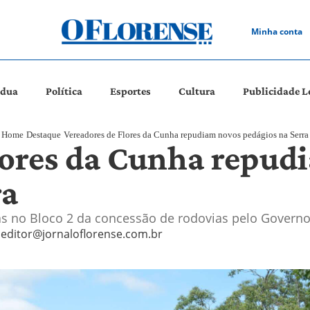
Minha conta
ádua
Política
Esportes
Cultura
Publicidade L
Home
Destaque
Vereadores de Flores da Cunha repudiam novos pedágios na Serra
lores da Cunha repud
ra
tas no Bloco 2 da concessão de rodovias pelo Govern
editor@jornaloflorense.com.br