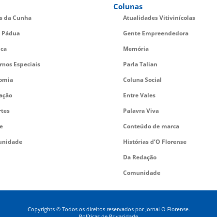
Colunas
es da Cunha
Atualidades Vitivinícolas
 Pádua
Gente Empreendedora
ica
Memória
rnos Especiais
Parla Talian
omia
Coluna Social
ação
Entre Vales
rtes
Palavra Viva
e
Conteúdo de marca
nidade
Histórias d’O Florense
Da Redação
Comunidade
Copyrights © Todos os direitos reservados por Jornal O Florense.
Políticas de Privacidade