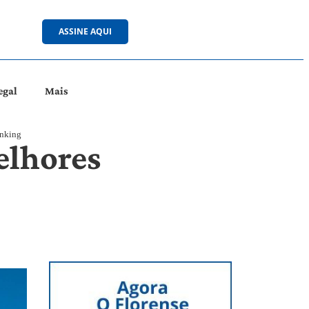
ASSINE AQUI
egal
Mais
anking
elhores