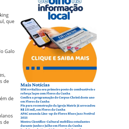
king
ul, que
do Galo
es,
s de
Mais Notícias
SIM revitaliza seu primeiro posto de combustíveis e
reforça laços com Flores da Cunha
lém de
Confira a programação do Corpus Christi deste ano
em Flores da Cunha
Pix para reconstrução da Igreja Matriz já arrecadou
R$ 231 mil, em Flores da Cunha
APAC anuncia Line-up do Flores Blues Jazz Festival
planos
2025
s de
Mostra Científico-Cultural mobiliza estudantes
durante junho e julho em Flores da Cunha