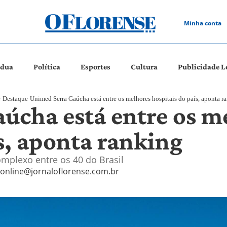
Minha conta
ádua
Política
Esportes
Cultura
Publicidade L
e
Destaque
Unimed Serra Gaúcha está entre os melhores hospitais do país, aponta r
úcha está entre os m
s, aponta ranking
plexo entre os 40 do Brasil
online@jornaloflorense.com.br