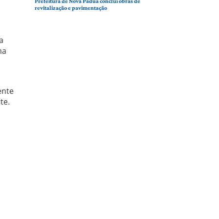
Prefeitura de Nova Pádua conclui obras de
revitalização e pavimentação
a
ma
ente
te.