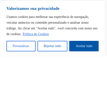
Valorizamos sua privacidade
Tem certeza de que deseja
Usamos cookies para melhorar sua experiência de navegação,
desbloquear esta publicação?
veicular anúncios ou conteúdo personalizado e analisar nosso
tráfego. Ao clicar em "Aceitar tudo", você concorda com nosso uso
de cookies.
Política de Cookies
Desbloquear esquerda : 0
Personalizar
Rejeitar tudo
Aceitar tudo
Sim
Não
Tem certeza de que deseja
cancelar a assinatura?