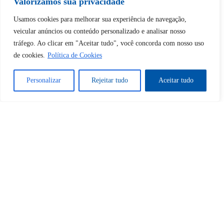
Valorizamos sua privacidade
Desbloquear esquerda : 0
Usamos cookies para melhorar sua experiência de navegação,
veicular anúncios ou conteúdo personalizado e analisar nosso
tráfego. Ao clicar em "Aceitar tudo", você concorda com nosso uso
Sim
Não
de cookies.
Política de Cookies
Personalizar
Rejeitar tudo
Aceitar tudo
Tem certeza de que deseja
cancelar a assinatura?
Sim
Não