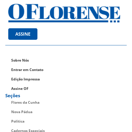
ASSINE
Sobre Nós
Entrar em Contato
Edição Impressa
Assine OF
Seções
Flores da Cunha
Nova Pádua
Política
Cadernos Especiais