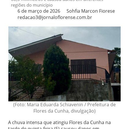
regiões do município
6 de março de 2026
Sohfia Marcon Fiorese
redacao3@jornaloflorense.com.br
(Foto: Maria Eduarda Schiavenin / Prefeitura de
Flores da Cunha, divulgação)
A chuva intensa que atingiu
Flores da Cunha
na
tarde de quinta-feira (5) causou danos em