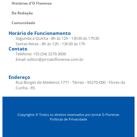
Histórias d’O Florense
Da Redação
Comunidade
Horário de Funcionamento
Segunda a Quinta - 8h às 12h - 13h30 às 17h30
Sextas-feiras - 8h às 12h - 13h30 às 17h
Contato
Telefone: +55 (54) 3279.3000
Email: editor@jornaloflorense.com.br
Endereço
Rua Borges de Medeiros 1771 - Térreo - 95270-000 - Flores da
Cunha - RS
Copyrights © Todos os direitos reservados por Jornal O Florense.
Políticas de Privacidade