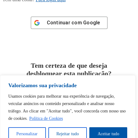
Continuar com
Google
Tem certeza de que deseja
desbloquear esta publicação?
Valorizamos sua privacidade
Desbloquear esquerda : 0
Usamos cookies para melhorar sua experiência de navegação,
veicular anúncios ou conteúdo personalizado e analisar nosso
Sim
Não
tráfego. Ao clicar em "Aceitar tudo", você concorda com nosso uso
de cookies.
Política de Cookies
Personalizar
Rejeitar tudo
Aceitar tudo