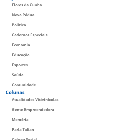
Flores da Cunha
Nova Pádua
Política
Cadernos Especiais
Economia
Educação
Esportes
Saúde
Comunidade
Colunas
Atualidades Vitivinícolas
Gente Empreendedora
Memória
Parla Talian
Coluna Social