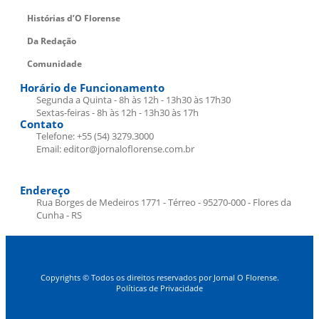
Histórias d’O Florense
Da Redação
Comunidade
Horário de Funcionamento
Segunda a Quinta - 8h às 12h - 13h30 às 17h30
Sextas-feiras - 8h às 12h - 13h30 às 17h
Contato
Telefone: +55 (54) 3279.3000
Email: editor@jornaloflorense.com.br
Endereço
Rua Borges de Medeiros 1771 - Térreo - 95270-000 - Flores da
Cunha - RS
Copyrights © Todos os direitos reservados por Jornal O Florense.
Políticas de Privacidade