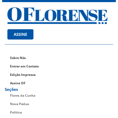
ASSINE
Sobre Nós
Entrar em Contato
Edição Impressa
Assine OF
Seções
Flores da Cunha
Nova Pádua
Política