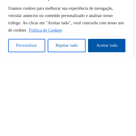
Usamos cookies para melhorar sua experiência de navegação,
Desbloquear esquerda : 0
veicular anúncios ou conteúdo personalizado e analisar nosso
tráfego. Ao clicar em "Aceitar tudo", você concorda com nosso uso
de cookies.
Política de Cookies
Sim
Não
Personalizar
Rejeitar tudo
Aceitar tudo
Tem certeza de que deseja
cancelar a assinatura?
Sim
Não