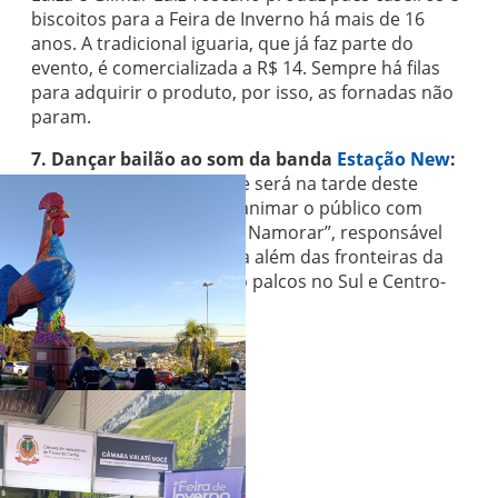
biscoitos para a Feira de Inverno há mais de 16
anos. A tradicional iguaria, que já faz parte do
evento, é comercializada a R$ 14. Sempre há filas
para adquirir o produto, por isso, as fornadas não
param.
7. Dançar bailão ao som da banda
Estação New
:
o show do grupo caxiense será na tarde deste
domingo (13) e promete animar o público com
sucessos como “Quer Me Namorar”, responsável
por projetar a banda para além das fronteiras da
Serra gaúcha, alcançando palcos no Sul e Centro-
Oeste do Brasil.