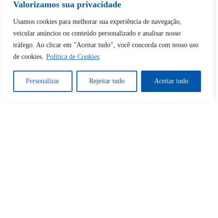
Continuar com
Google
Valorizamos sua privacidade
Usamos cookies para melhorar sua experiência de navegação,
veicular anúncios ou conteúdo personalizado e analisar nosso
tráfego. Ao clicar em "Aceitar tudo", você concorda com nosso uso
de cookies.
Política de Cookies
Tem certeza de que deseja
desbloquear esta publicação?
Personalizar
Rejeitar tudo
Aceitar tudo
Desbloquear esquerda : 0
Sim
Não